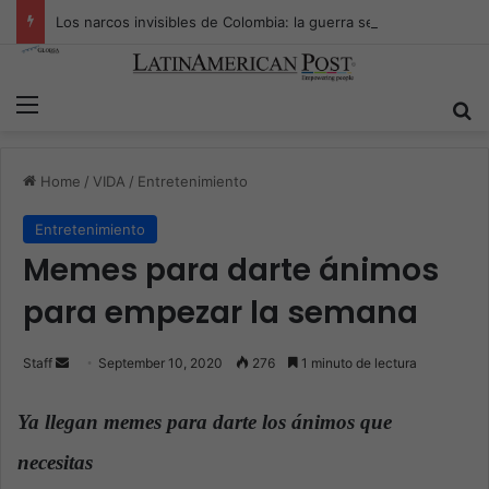
Los narcos invisibles de Colombia: la guerra secreta por la verdad, el poder y la nueva economía de la droga
Menu
S
Home
/
VIDA
/
Entretenimiento
Entretenimiento
Memes para darte ánimos
para empezar la semana
Staff
S
September 10, 2020
276
1 minuto de lectura
e
n
Ya llegan memes para darte los ánimos que
d
necesitas
.
a