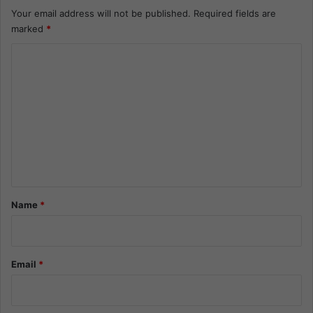
Your email address will not be published.
Required fields are
marked
*
C
o
m
m
e
n
t
*
Name
*
Email
*