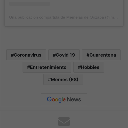
Una publicación compartida de Memelas de Orizaba (@memelasdeorizaba)
Coronavirus
Covid 19
Cuarentena
Entretenimiento
Hobbies
Memes (ES)