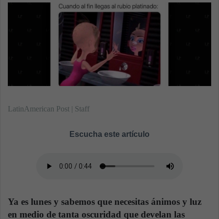
n
e
m
a
i
l
LatinAmerican Post | Staff
Escucha este artículo
Ya es lunes y sabemos que necesitas ánimos y luz
en medio de tanta oscuridad que develan las