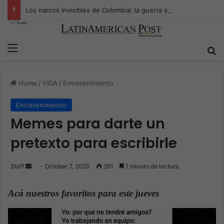
Los narcos invisibles de Colombia: la guerra secreta por la verdad, el poder y la nueva economía de la droga
Menu
S
Home
/
VIDA
/
Entretenimiento
Entretenimiento
Memes para darte un
pretexto para escribirle
Staff
S
October 7, 2020
261
1 minuto de lectura
e
n
Acá nuestros favoritos para este jueves
.
d
a