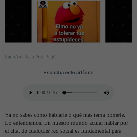
n
e
m
a
i
l
LatinAmerican Post | Staff
Escucha este artículo
Ya no sabes cómo hablarle o qué más tema ponerle.
Lo entendemos. En nuestro mundo actual hablar por
el chat de cualquier red social es fundamental para