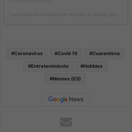
Una publicación compartida de Memelas de Orizaba (@memelasdeorizaba)
Coronavirus
Covid 19
Cuarentena
Entretenimiento
Hobbies
Memes (ES)