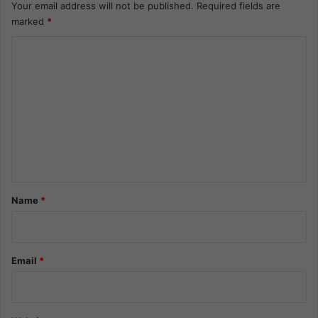
Your email address will not be published.
Required fields are
marked
*
C
o
m
m
e
n
t
*
Name
*
Email
*