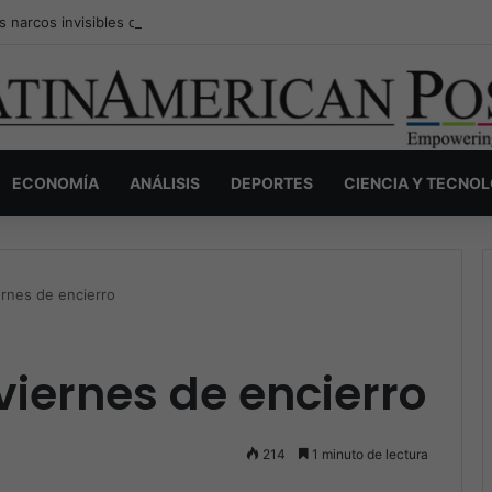
s narcos invisibles de Colombia: la guerra secreta por la verdad, el pod
ECONOMÍA
ANÁLISIS
DEPORTES
CIENCIA Y TECNO
rnes de encierro
iernes de encierro
214
1 minuto de lectura