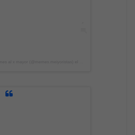
mes al x mayor (@memes.meiyoristas)
el
14 Abr, 2020 a las 8:16 PDT