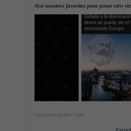
n
Acá nuestros favoritos para pasar otro vie
d
a
n
e
m
a
i
l
LatinAmerican Post | Staff
Escuch