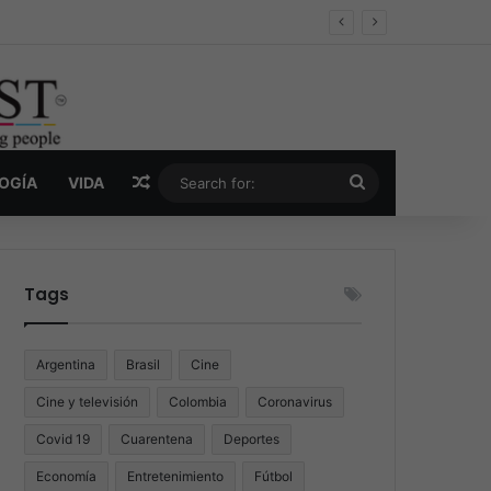
er y la nueva economía de la droga
Random Article
Search
LOGÍA
VIDA
for:
Tags
Argentina
Brasil
Cine
Cine y televisión
Colombia
Coronavirus
Covid 19
Cuarentena
Deportes
Economía
Entretenimiento
Fútbol