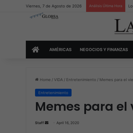
Viernes, 7 de Agosto de 2026
Análisis Última Hora
Lo
INICIO
AMÉRICAS
NEGOCIOS Y FINANZAS
Home
/
VIDA
/
Entretenimiento
/
Memes para el vie
Entretenimiento
Memes para el v
Staff
S
April 16, 2020
e