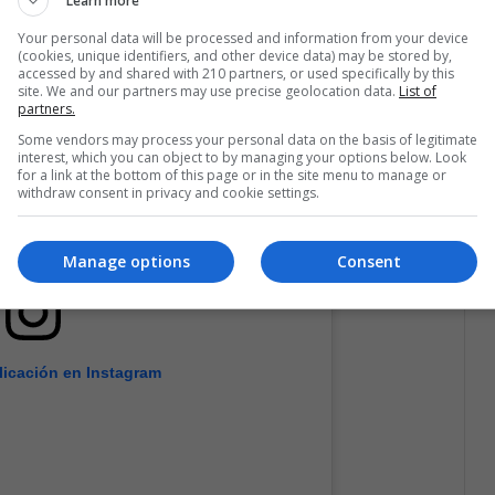
Learn more
Your personal data will be processed and information from your device
(cookies, unique identifiers, and other device data) may be stored by,
accessed by and shared with 210 partners, or used specifically by this
site. We and our partners may use precise geolocation data.
List of
partners.
Some vendors may process your personal data on the basis of legitimate
interest, which you can object to by managing your options below. Look
for a link at the bottom of this page or in the site menu to manage or
withdraw consent in privacy and cookie settings.
Manage options
Consent
licación en Instagram