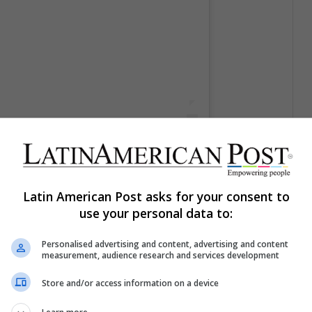
mes al x mayor (@memes.meiyoristas)
el
14 Abr, 2020 a las 1:24 PDT
Latin American Post asks for your consent to
use your personal data to:
Personalised advertising and content, advertising and content
measurement, audience research and services development
Store and/or access information on a device