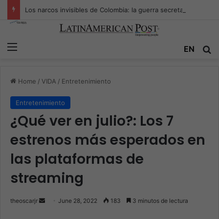
Los narcos invisibles de Colombia: la guerra secreta por la verdad, el poder y la nueva economía de la droga
Menu
EN
S
Home
/
VIDA
/
Entretenimiento
Entretenimiento
¿Qué ver en julio?: Los 7
estrenos más esperados en
las plataformas de
streaming
theoscarjr
S
June 28, 2022
183
3 minutos de lectura
e