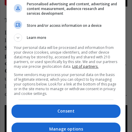
Personalised advertising and content, advertising and
content measurement, audience research and
services development
The Gray Man (22 de julio – Netflix)
Store and/or access information on a device
La apuesta más grande de Netflix en cuanto a
Learn more
largometrajes en este 2022. Con un
presupuesto de
$200 millones, los directores Anthony y Joe Russo
Your personal data will be processed and information from
your device (cookies, unique identifiers, and other device
presentan una historia llena de suspenso y acción
data) may be stored by, accessed by and shared with 210
partners, or used specifically by this site. We and our partners
con un reparto de lujo liderado por Ryan Gosling,
may use precise geolocation data.
List of partners.
Chris Evans y Ana de Armas
. Aquí veremos cómo
Some vendors may process your personal data on the basis
un agente de la CIA debe convertirse en prófugo tras
of legitimate interest, which you can object to by managing
your options below. Look for a link at the bottom of this page
la traición de su propia agencia, la cual enviará a uno
or in the site menu to manage or withdraw consent in privacy
de sus excompañeros más experimentado para cazarlo.
and cookie settings.
Consent
Manage options