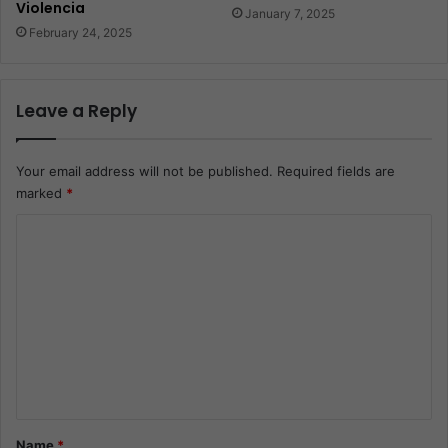
Violencia
January 7, 2025
February 24, 2025
Leave a Reply
Your email address will not be published.
Required fields are
marked
*
C
o
m
m
e
n
t
*
Name
*