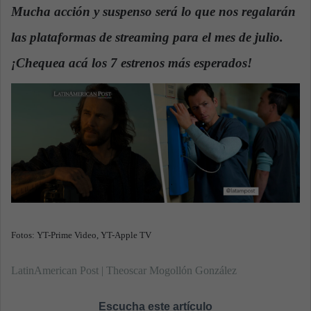
n
Mucha acción y suspenso será lo que nos regalarán
d
las plataformas de streaming para el mes de julio.
a
n
¡Chequea acá los 7 estrenos más esperados!
.
e
m
a
i
l
Fotos: YT-Prime Video, YT-Apple TV
LatinAmerican Post | Theoscar Mogollón González
Escucha este artículo