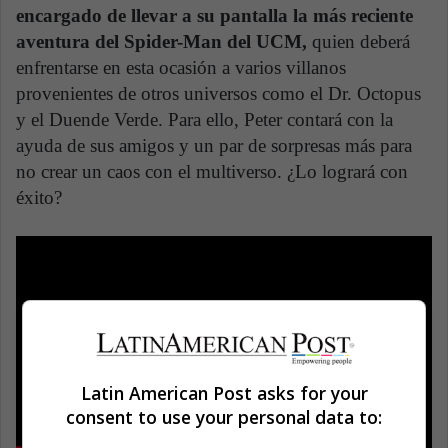
encargado de llevar a su pantalla la más reciente
aventura del Spider-Man del UCM,
quien deberá
enfrentarse en esta ocasión a varios villanos
provenientes de otros universos como el Dr. Octopus
y el Duende Verde. Para ello, Peter contará con la
ayuda de sus amigos y un par de sorpresas más para
no crear un caos con el multiverso. ¿Lo logrará con
éxito?
Latin American Post asks for your
consent to use your personal data to: