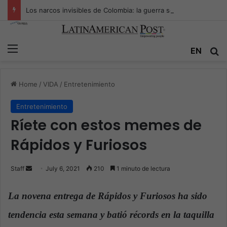
Los narcos invisibles de Colombia: la guerra secreta por la verdad, el poder y la nueva economía de la droga
Menu
EN
S
Home
/
VIDA
/
Entretenimiento
Entretenimiento
Ríete con estos memes de
Rápidos y Furiosos
Staff
S
July 6, 2021
210
1 minuto de lectura
e
n
La novena entrega de Rápidos y Furiosos ha sido
d
tendencia esta semana y batió récords en la taquilla
a