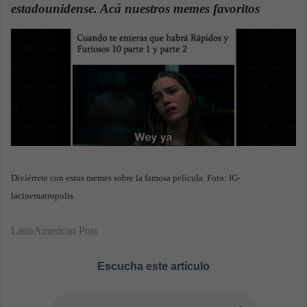
n
estadounidense. Acá nuestros memes favoritos
.
e
m
a
i
l
Diviértete con estos memes sobre la famosa película. Foto: IG-
lacinematropolis
LatinAmerican Post
Escucha este artículo