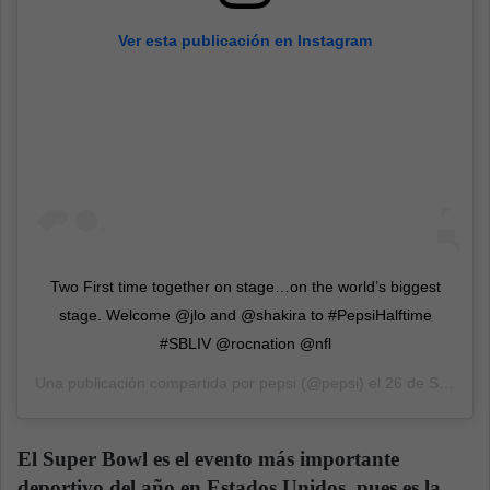
Ver esta publicación en Instagram
Two First time together on stage…on the world’s biggest
stage. Welcome @jlo and @shakira to #PepsiHalftime
#SBLIV @rocnation @nfl
Una publicación compartida por
pepsi
(@pepsi) el
26 de Sep de 2019 a las 12:45 PDT
El Super Bowl es el evento más importante
deportivo del año en Estados Unidos, pues es la