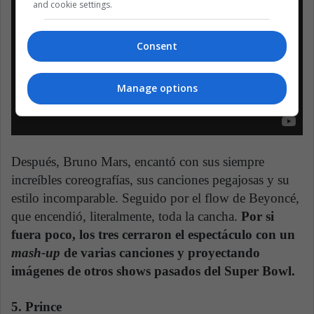
and cookie settings.
Consent
Manage options
Después, Bruno Mars, encantó con sus siempre
increíbles coreografías, sus canciones pegajosas y su
estilo incomparable. Seguido por el flow de Beyoncé,
que encendió, literalmente, toda la cancha.
Por si
fuera poco, los tres cerraron el espectáculo con un
mash-up
de varias canciones y proyectando
imágenes de otros shows pasados del Super Bowl.
5. Prince