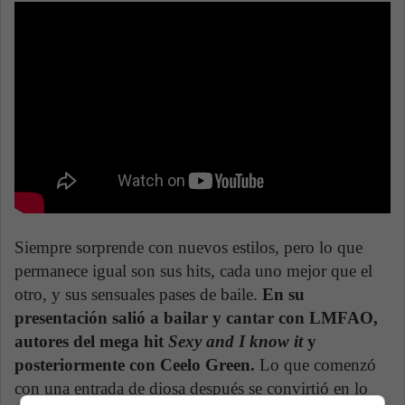
Siempre sorprende con nuevos estilos, pero lo que
permanece igual son sus hits, cada uno mejor que el
otro, y sus sensuales pases de baile.
En su
presentación salió a bailar y cantar con LMFAO,
autores del mega hit
Sexy and I know it
y
posteriormente con Ceelo Green.
Lo que comenzó
con una entrada de diosa después se convirtió en lo