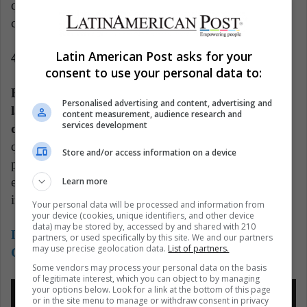
que parecía una partido de fútbol americano escolar,
con porristas y banda de marcha.
Latin American Post asks for your
4. Coldplay, Bruno Mars y Beyoncé
consent to use your personal data to:
En 2016, este medio tiempo llegó a otro nivel con
Personalised advertising and content, advertising and
la unión de tres grandes de la música de hoy en
content measurement, audience research and
services development
día.
Con muchos colores, característico del espíritu
que transmite Chris Martin con Coldplay, y un
Store and/or access information on a device
público cantando con todas sus fuerzas comenzó este
espectáculo que contó con toda una armonía de
Learn more
instrumentos de cuerdas.
Your personal data will be processed and information from
your device (cookies, unique identifiers, and other device
data) may be stored by, accessed by and shared with 210
Lee también:
Sin reggaeton no hay Latin
partners, or used specifically by this site. We and our partners
may use precise geolocation data.
List of partners.
Grammy
Some vendors may process your personal data on the basis
of legitimate interest, which you can object to by managing
your options below. Look for a link at the bottom of this page
or in the site menu to manage or withdraw consent in privacy