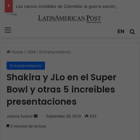
Los narcos invisibles de Colombia: la guerra secreta por la verdad, el poder y la nueva economía de la droga
Menu
EN
S
Home
/
VIDA
/
Entretenimiento
Entretenimiento
Shakira y JLo en el Super
Bowl y otras 5 increíbles
presentaciones
Juliana Suárez
S
September 26, 2019
243
e
3 minutos de lectura
n
d