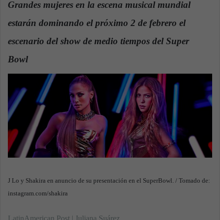
Grandes mujeres en la escena musical mundial
a
estarán dominando el próximo 2 de febrero el
n
e
escenario del show de medio tiempos del Super
m
a
Bowl
.
i
l
J Lo y Shakira en anuncio de su presentación en el SuperBowl. / Tomado de:
instagram.com/shakira
LatinAmerican Post | Juliana Suárez