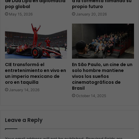
de Dua Lipa en diplomacia
a la tormenta filmando su
pop global
propio futuro
May 15, 2026
January 20, 2026
CIE transformó el
En São Paulo, un cine de un
entretenimiento en vivo en
solo hombre mantiene
un imperio mexicano de
vivos los sueños
oro en taquilla
cinematográficos de
Brasil
January 14, 2026
October 14, 2025
Leave a Reply
Your email address will not be published.
Required fields are