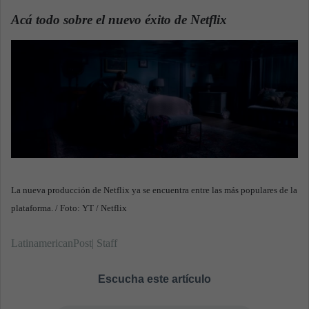
a
Acá todo sobre el nuevo éxito de Netflix
.
n
e
m
a
i
l
La nueva producción de Netflix ya se encuentra entre las más populares de la
plataforma. / Foto: YT / Netflix
LatinamericanPost| Staff
Escucha este artículo