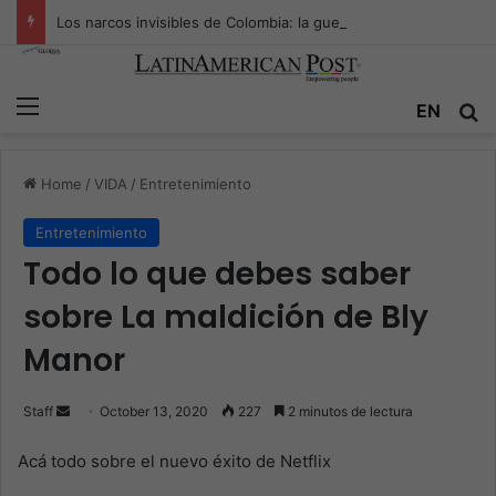
Los narcos invisibles de Colombia: la guerra secreta por la verdad, el poder y la nueva economía de la droga
Menu
EN
S
Home
/
VIDA
/
Entretenimiento
Entretenimiento
Todo lo que debes saber
sobre La maldición de Bly
Manor
Staff
S
October 13, 2020
227
2 minutos de lectura
e
Acá todo sobre el nuevo éxito de Netflix
n
d