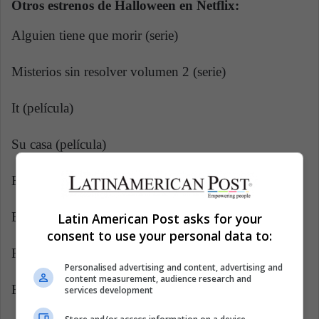
Otros estrenos de Halloween en Netflix:
Alguien tiene que morir (serie)
Misterios sin resolver volumen 2 (serie)
It (película)
Su casa (película)
El Halloween de Hubie (película)
El caso Watts, el padre homicida (serie documental)
Latin American Post asks for your
consent to use your personal data to:
Ratched (serie)
Personalised advertising and content, advertising and
content measurement, audience research and
Enola Holmes (película)
services development