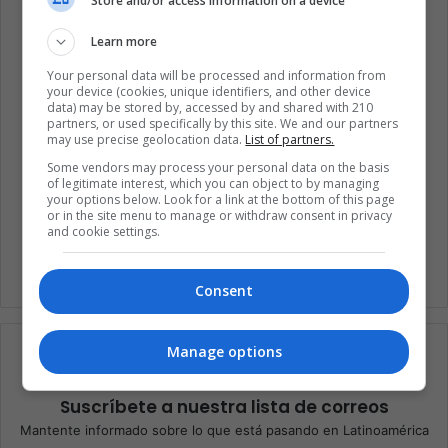
Store and/or access information on a device
Learn more
Your personal data will be processed and information from
your device (cookies, unique identifiers, and other device
data) may be stored by, accessed by and shared with 210
partners, or used specifically by this site. We and our partners
Cine
Cine y televisión
may use precise geolocation data.
List of partners.
Some vendors may process your personal data on the basis
Entretenimiento
New series
of legitimate interest, which you can object to by managing
your options below. Look for a link at the bottom of this page
Streaming
or in the site menu to manage or withdraw consent in privacy
and cookie settings.
Consent
Manage options
Suscríbete a nuestra lista de correos
Mantente informado sobre lo que está pasando en Latinoamérica