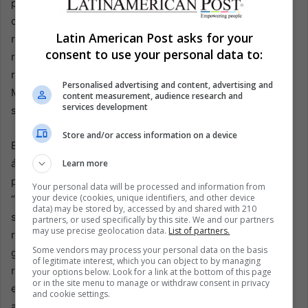
principalmente por sus baladas melancólicas, su
creatividad también se extiende a acciones benéficas y
Latin American Post asks for your
reflexiones sobre temas sociales. Este proyecto de
consent to use your personal data to:
regrabación agrega una nueva dimensión a su legado. Al
reconstruir meticulosamente cada acorde y letra,
Personalised advertising and content, advertising and
Montaner demuestra que la nostalgia puede renovarse,
content measurement, audience research and
services development
siempre que se inviertan pasión, tiempo y dedicación.
Store and/or access information on a device
En cierto modo, su decisión de regrabar sus primeros
álbumes refleja los cambios en la industria musical. En el
Learn more
pasado, los artistas solían lanzar recopilaciones de
Your personal data will be processed and information from
your device (cookies, unique identifiers, and other device
“grandes éxitos” para atraer a la nostalgia de sus
data) may be stored by, accessed by and shared with 210
seguidores. Hoy, los avances tecnológicos permiten
partners, or used specifically by this site. We and our partners
may use precise geolocation data.
List of partners.
refrescar material antiguo y conectar con distintas
Some vendors may process your personal data on the basis
generaciones. El enfoque de Montaner es la autenticidad:
of legitimate interest, which you can object to by managing
reconstruir la esencia musical y preservar una sensación
your options below. Look for a link at the bottom of this page
or in the site menu to manage or withdraw consent in privacy
especial, una tendencia cada vez más común entre
and cookie settings.
artistas que buscan revitalizar su catálogo para la era