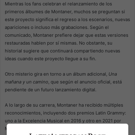
Mientras los fans celebran el relanzamiento de los
primeros álbumes de Montaner, muchos se preguntan si
este proyecto significa el regreso a los escenarios, nuevas
apariciones o incluso más grabaciones. Según el
comunicado, Montaner prefiere dejar que estas versiones
restauradas hablen por sí mismas. No obstante, su
historial sugiere que continuará compartiendo nuevas
ideas cuando este proyecto llegue a su fin.
Otro misterio gira en torno a un álbum adicional,
Una
mañana y un camino
, que según el anuncio oficial, está
pendiente de un futuro lanzamiento digital.
A lo largo de su carrera, Montaner ha recibido múltiples
reconocimientos, incluyendo dos premios Latin Grammy:
uno a la Excelencia Musical en 2016 y otro en 2021 por
Mejor Canción Tropical. Aunque el público lo conoce