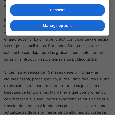
digital.
Consent
La gran incógnita es si Montaner volverá pronto a los
Manage options
escenarios para interpretar estas versiones renovadas en
vivo. Los fans de todo el mundo anhelan verlo cantar “Tan
enamorados” o “La cima del cielo” con una nueva energía
y arreglos actualizados. Por ahora, Montaner parece
satisfecho con dejar que las grabaciones hablen por sí
solas y reintroducir estos temas a un público global.
Si bien su ausencia de 15 meses generó intriga y, en
algunos casos, preocupación, el resultado final revela una
explicación conmovedora: un profundo viaje artístico.
Después de tantos años, Montaner sigue comprometido
con ofrecer a sus seguidores experiencias musicales que
trascienden modas y tendencias pasajeras. Las versiones
actualizadas de sus primeros cinco álbumes son prueba