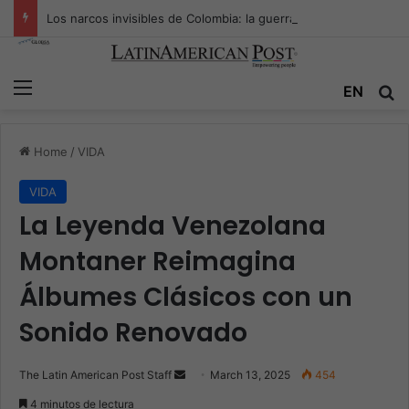
Los narcos invisibles de Colombia: la guerra secreta por la verdad, el poder y la nueva economía de la droga
Menu
Se
EN
Home
/
VIDA
VIDA
La Leyenda Venezolana
Montaner Reimagina
Álbumes Clásicos con un
Sonido Renovado
Send
The Latin American Post Staff
March 13, 2025
454
an
4 minutos de lectura