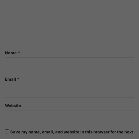
m
m
e
n
t
*
Name
*
Email
*
Website
Save my name, email, and website in this browser for the next