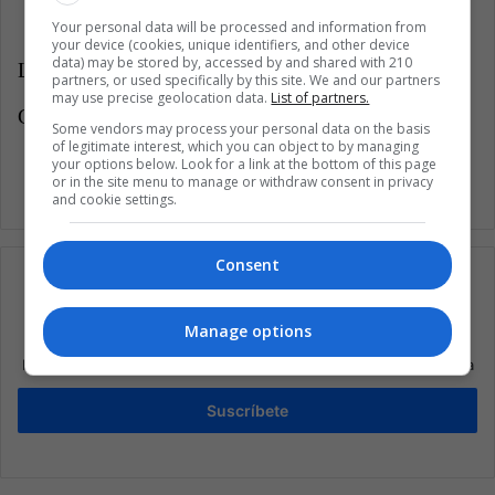
Your personal data will be processed and information from
your device (cookies, unique identifiers, and other device
data) may be stored by, accessed by and shared with 210
LatinAmerican Post | Pedro Bernal
partners, or used specifically by this site. We and our partners
may use precise geolocation data.
List of partners.
Copy edited by Juliana Suárez
Some vendors may process your personal data on the basis
of legitimate interest, which you can object to by managing
your options below. Look for a link at the bottom of this page
or in the site menu to manage or withdraw consent in privacy
and cookie settings.
Consent
Manage options
Suscríbete a nuestra lista de correos
Mantente informado sobre lo que está pasando en Latinoamérica
Suscríbete