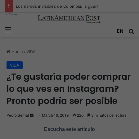
Los narcos invisibles de Colombia: la guerra secreta por la verdad, el poder y la nueva economía de la droga
Menu
EN
S
Home
/
VIDA
VIDA
¿Te gustaría poder comprar
lo que ves en Instagram?
Pronto podría ser posible
Pedro Bernal
S
March 19, 2019
220
3 minutos de lectura
e
Escucha este artículo
n
d