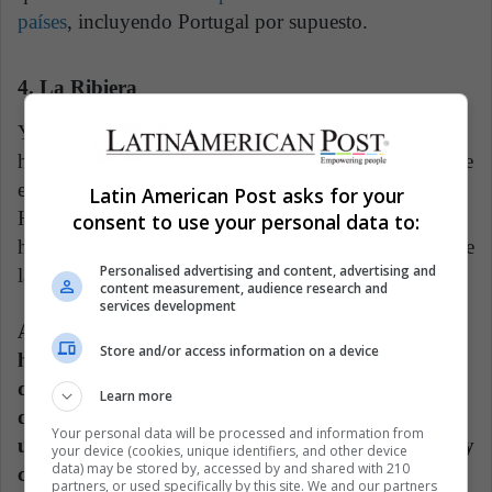
países
, incluyendo Portugal por supuesto.
4. La Ribiera
Y no puedes presumir haber estado en Oporto sin
haber visitado
la ribiera del Duero
, un destino es que
es considerado como Patrimonio Cultural de la
Latin American Post asks for your
Humanidad por su exuberante belleza, además de que
consent to use your personal data to:
ha sido catalogado por múltiples viajeros como una de
Personalised advertising and content, advertising and
las mejores experiencias de la ciudad.
content measurement, audience research and
services development
Algunas de las razones por las que sí o sí debes
Store and/or access information on a device
hacer este recorrido es por las hermosas fachadas
de los edificios con encantadores colores, así como
Learn more
de las terrazas desde las cuales podrás disfrutar de
Your personal data will be processed and information from
una exquisita cena romántica a la luz de las velas y
your device (cookies, unique identifiers, and other device
data) may be stored by, accessed by and shared with 210
con el mar de fondo
, y ni se diga de las
partners, or used specifically by this site. We and our partners