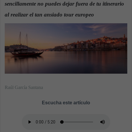
n
sencillamente no puedes dejar fuera de tu itinerario
e
al realizar el tan ansiado tour europeo
.
m
a
i
l
Raúl García Santana
Escucha este artículo