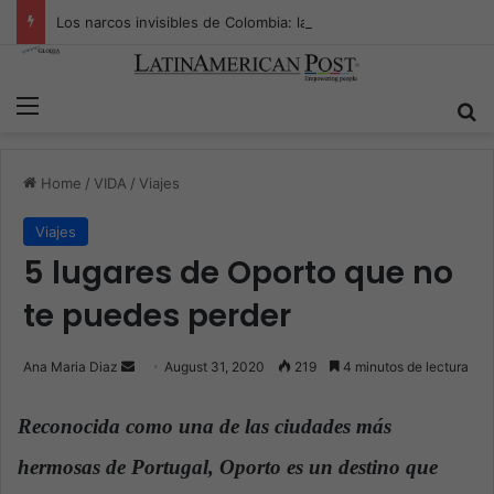
Los narcos invisibles de Colombia: la guerra secreta por la verdad, el poder y la nueva economía de la droga
Menu
S
Home
/
VIDA
/
Viajes
Viajes
5 lugares de Oporto que no
te puedes perder
Ana Maria Diaz
S
August 31, 2020
219
4 minutos de lectura
e
n
Reconocida como una de las ciudades más
d
hermosas de Portugal, Oporto es un destino que
a