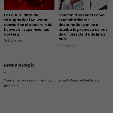
Las guardianas de
Colombia observa cómo
tortugas de El Salvador
excombatientes
convierten el comercio de
desarmados ponen a
huevos en supervivencia
prueba la promesa de paz
costera
de un presidente de línea
dura
2 days ago
2 days ago
Leave a Reply
Your email address will not be published.
Required fields are
marked
*
C
o
m