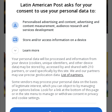
Latin American Post asks for your
consent to use your personal data to:
Personalised advertising and content, advertising and
content measurement, audience research and
services development
Vicepresidente uruguayo renuncia por
Store and/or access information on a device
escándalo de corrupción
Learn more
Your personal data will be processed and information from
your device (cookies, unique identifiers, and other device
data) may be stored by, accessed by and shared with 210
partners, or used specifically by this site. We and our partners
may use precise geolocation data.
List of partners.
Some vendors may process your personal data on the basis
of legitimate interest, which you can object to by managing
your options below. Look for a link at the bottom of this page
or in the site menu to manage or withdraw consent in privacy
and cookie settings.
Murallas promisorias de la Selección Colombia:
Mina y Sánchez