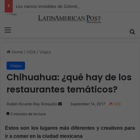
Los narcos invisibles de Colombia: la guerra secreta por la verdad, el poder y la nueva economía de la droga
Menu
S
Home
/
VIDA
/
Viajes
Viajes
Chihuahua: ¿qué hay de los
restaurantes temáticos?
Rubén Ricardo Rey Ronquillo
S
September 14, 2017
329
e
2 minutos de lectura
n
d
Estos son los lugares más diferentes y creativos para
a
ir a comer en la ciudad mexicana