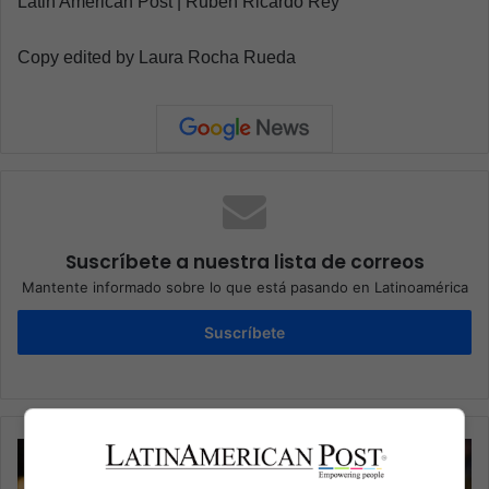
Latin American Post | Rubén Ricardo Rey
Copy edited by Laura Rocha Rueda
Suscríbete a nuestra lista de correos
Mantente informado sobre lo que está pasando en Latinoamérica
Suscríbete