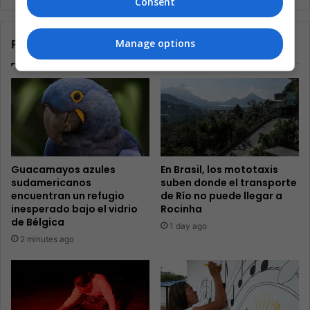
Consent
Related Articles
Manage options
Guacamayos azules
En Brasil, los mototaxis
sudamericanos
suben donde el transporte
encuentran un refugio
de Río no puede llegar a
inesperado bajo el vidrio
Rocinha
de Bélgica
1 day ago
2 minutes ago