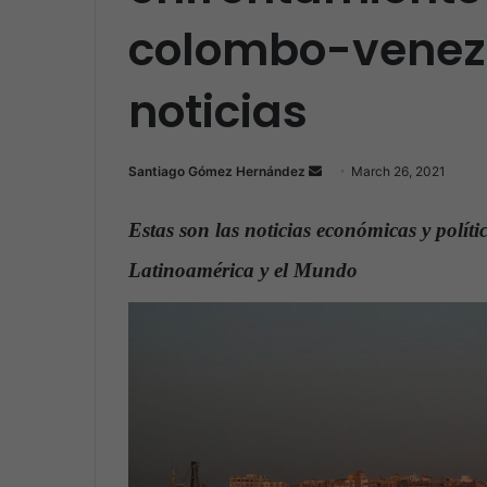
colombo-venez
noticias
Santiago Gómez Hernández
S
March 26, 2021
e
n
Estas son las noticias económicas y polít
d
Latinoamérica y el Mundo
.
a
n
e
m
a
i
l