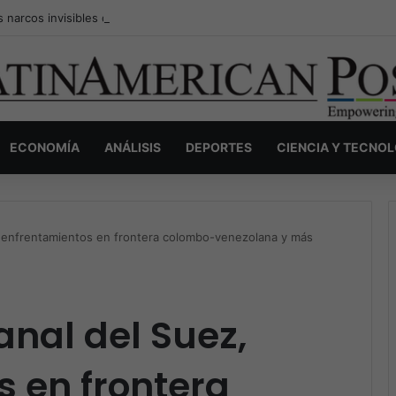
s narcos invisibles de Colombia: la guerra secreta por la verdad, el pod
ECONOMÍA
ANÁLISIS
DEPORTES
CIENCIA Y TECNO
, enfrentamientos en frontera colombo-venezolana y más
anal del Suez,
 en frontera