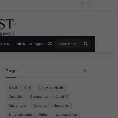
er y la nueva economía de la droga
Random Article
Search
LOGÍA
VIDA
In English
for:
Tags
Brasil
Cine
Cine y televisión
Colombia
Coronavirus
Covid 19
Cuarentena
Deportes
Economía
Entretenimiento
Fútbol
Latinoamérica