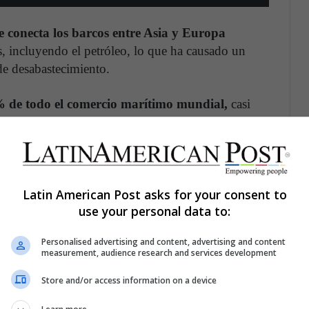
e conecta los barcos entre Asia y Europa
es, incluyendo el petróleo, lo que ha causado un
 de desabastecimiento.
0% de todo el comercio marítimo mundial,
casi
 empresa que maneja el canal.
Venezuela
cias de la guerrilla de las Farc y las fuerzas
Latin American Post asks for your consent to
ja a ambos lados de la frontera.
Desde el martes
use your personal data to:
ntre el departamento colombiano de Arauca y el
Personalised advertising and content, advertising and content
varios venezolanos intentan huir de los combates
measurement, audience research and services development
da Nacional Bolivariana rumbo a Colombia.
Store and/or access information on a device