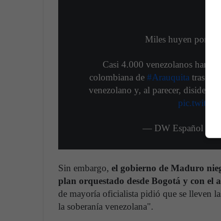
Miles huyen por ch
Casi 4.000 venezolanos han h
colombiana de
#Arauquita
tras los
venezolano y, al parecer, disidentes 
pic.twitt
— DW Español (@d
Sin embargo,
el gobierno de Maduro nieg
plan orquestado desde Bogotá y con el
de mayoría oficialista pidió que se lleven l
la soberanía venezolana".