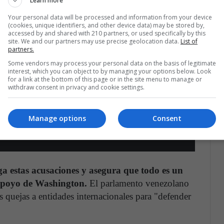
Learn more
Your personal data will be processed and information from your device
(cookies, unique identifiers, and other device data) may be stored by,
accessed by and shared with 210 partners, or used specifically by this
oques armados en Venezuela
site. We and our partners may use precise geolocation data.
List of
partners.
Some vendors may process your personal data on the basis of legitimate
uido desde
#Venezuela
hacia la localidad
interest, which you can object to by managing your options below. Look
 enfrentamientos registrados entre el ejército
for a link at the bottom of this page or in the site menu to manage or
withdraw consent in privacy and cookie settings.
de la disuelta guerrilla de las
#FARC
. (jpc)
er.com/rDumO0kmTp
Manage options
Consent
w_espanol)
March 26, 2021
a estas acusaciones y asegura que todo es un
 apoyo de Washington.
El parlamento venezolano
as quejas a entidades internacionales para "defender