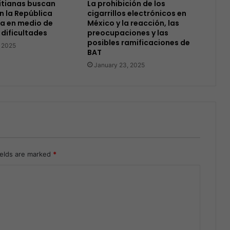
itianas buscan
La prohibición de los
n la República
cigarrillos electrónicos en
a en medio de
México y la reacción, las
 dificultades
preocupaciones y las
posibles ramificaciones de
, 2025
BAT
January 23, 2025
ields are marked
*