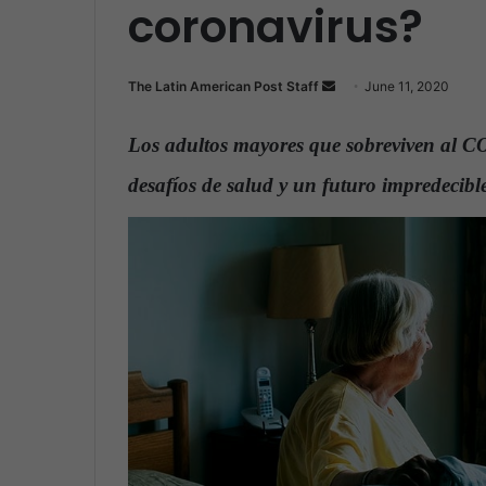
coronavirus?
The Latin American Post Staff
S
June 11, 2020
e
n
Los adultos mayores que sobreviven al C
d
desafíos de salud y un futuro impredecibl
a
n
e
m
a
i
l