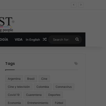
er y la nueva economía de la droga
Random Article
Search
LOGÍA
VIDA
In English
for:
Tags
Argentina
Brasil
Cine
Cine y televisión
Colombia
Coronavirus
Covid 19
Cuarentena
Deportes
Economía
Entretenimiento
Fútbol