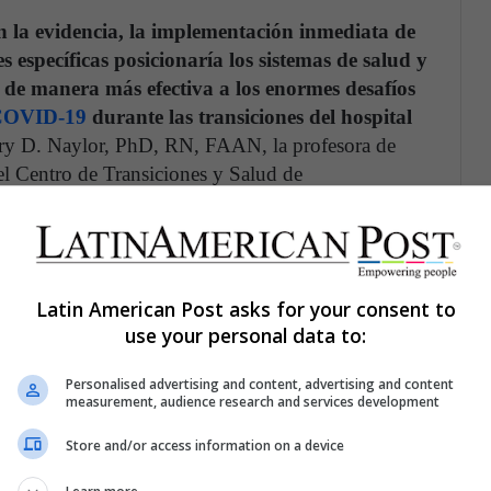
 la evidencia, la implementación inmediata de
es específicas posicionaría los sistemas de salud y
de manera más efectiva a los enormes desafíos
COVID-19
durante las transiciones del hospital
Mary D. Naylor, PhD, RN, FAAN, la profesora de
el Centro de Transiciones y Salud de
MSW, profesora asociada de investigación; y
, profesora emérita de enfermería
Latin American Post asks for your consent to
use your personal data to:
uarentena
Mundo
Salud Pública
Personalised advertising and content, advertising and content
measurement, audience research and services development
Store and/or access information on a device
Compartir por correo electrónico
Print