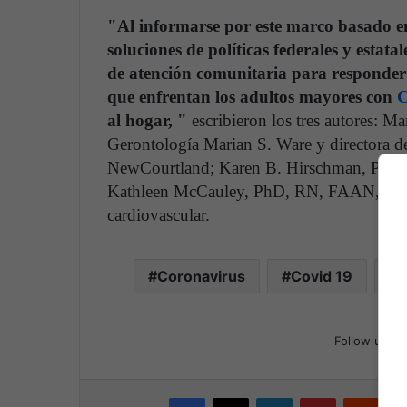
"Al informarse por este marco basado en
soluciones de políticas federales y estatal
de atención comunitaria para responder 
que enfrentan los adultos mayores con
al hogar, "
escribieron los tres autores: 
Gerontología Marian S. Ware y directora d
NewCourtland; Karen B. Hirschman, PhD, 
Kathleen McCauley, PhD, RN, FAAN, FAHA
cardiovascular.
Coronavirus
Covid 19
C
Follow us
Facebook
X
LinkedIn
Pinterest
Reddit