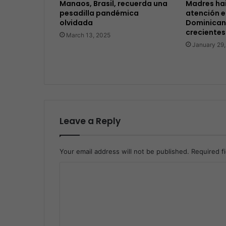
Manaos, Brasil, recuerda una
Madres ha
pesadilla pandémica
atención e
olvidada
Dominican
crecientes
March 13, 2025
January 29
Leave a Reply
Your email address will not be published.
Required f
C
o
m
m