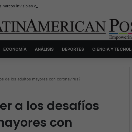
s narcos invisibles de Colombia: la guerra secreta por la verdad, el pod
ECONOMÍA
ANÁLISIS
DEPORTES
CIENCIA Y TECNO
os de los adultos mayores con coronavirus?
r a los desafíos
 mayores con