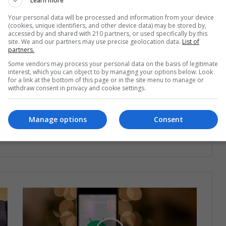
Learn more
Your personal data will be processed and information from your device
(cookies, unique identifiers, and other device data) may be stored by,
accessed by and shared with 210 partners, or used specifically by this
site. We and our partners may use precise geolocation data.
List of
partners.
Some vendors may process your personal data on the basis of legitimate
interest, which you can object to by managing your options below. Look
for a link at the bottom of this page or in the site menu to manage or
estra lista de correos
withdraw consent in privacy and cookie settings.
o que está pasando en Latinoamérica
Manage options
Consent
Suscríbete