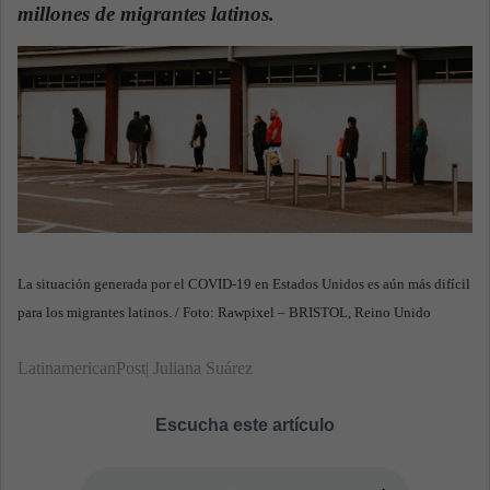
n
millones de migrantes latinos.
e
m
a
i
l
La situación generada por el COVID-19 en Estados Unidos es aún más difícil
para los migrantes latinos. / Foto: Rawpixel – BRISTOL, Reino Unido
LatinamericanPost| Juliana Suárez
Escucha este artículo