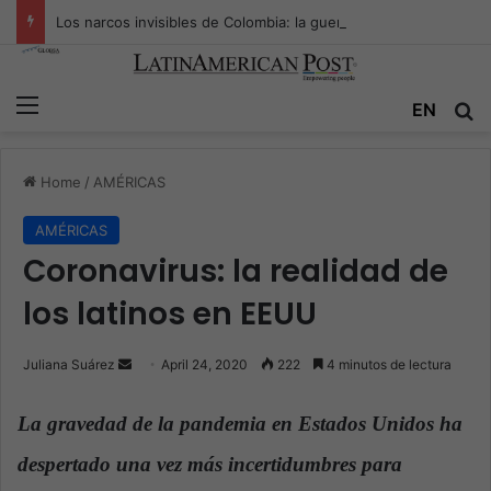
Los narcos invisibles de Colombia: la guerra secreta por la verdad, el poder y la nueva economía de la droga
Menu
EN
S
Home
/
AMÉRICAS
AMÉRICAS
Coronavirus: la realidad de
los latinos en EEUU
Juliana Suárez
S
April 24, 2020
222
4 minutos de lectura
e
n
La gravedad de la pandemia en Estados Unidos ha
d
despertado una vez más incertidumbres para
a