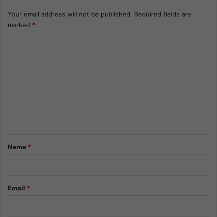
Your email address will not be published.
Required fields are
marked
*
C
o
m
m
e
n
t
*
Name
*
Email
*