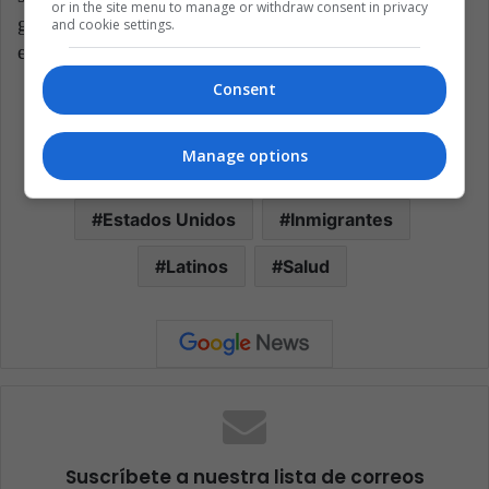
or in the site menu to manage or withdraw consent in privacy
gastos extras. Adicionalmente, el riesgo de perder su
and cookie settings.
empleo implica una gran inestabilidad.
Consent
América Latina
Coronavirus
Manage options
Covid 19
Deportación
Estados Unidos
Inmigrantes
Latinos
Salud
Suscríbete a nuestra lista de correos