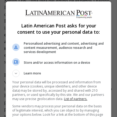
Según DW, “una lista del grupo de expertos Diálogo
Interamericano muestra que, por ejemplo, alrededor
del 12% de los inmigrantes de América Central en
Estados Unidos trabajan en los sectores de
Latin American Post asks for your
instalaciones y reparaciones.
Otro casi 10% como
consent to use your personal data to:
camareros o en el área de preparación de
alimentos, por ejemplo, en cocinas de
Personalised advertising and content, advertising and
content measurement, audience research and
restaurantes”.
Esto podría significar que cuando
services development
estas industrias se vean en apuros por la contingencia,
sus empleos podrían ser los primeros afectados.
Store and/or access information on a device
Learn more
Esta ha sido un componente más en el calvario que
viven millones de inmigrantes, documentados e
Your personal data will be processed and information from
your device (cookies, unique identifiers, and other device
indocumentados, no solo en Nueva York sino en todo
data) may be stored by, accessed by and shared with 210
partners, or used specifically by this site. We and our partners
Estados Unidos. El temor se ha aumentado no solo
may use precise geolocation data.
List of partners.
por la exposición o el miedo a la deportación, sino
Some vendors may process your personal data on the basis
por el hecho de que muchos viven del día a día con
of legitimate interest, which you can object to by managing
your options below. Look for a link at the bottom of this page
sus salarios, sin posibilidad de ahorrar o de tener