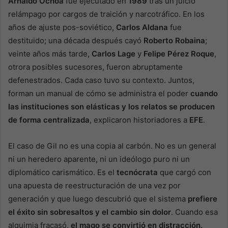
Arnaldo Ochoa
fue ejecutado en
1989
tras un juicio
relámpago por cargos de traición y narcotráfico. En los
años de ajuste pos-soviético,
Carlos Aldana
fue
destituido; una década después cayó
Roberto Robaina
;
veinte años más tarde,
Carlos Lage
y
Felipe Pérez Roque
,
otrora posibles sucesores, fueron abruptamente
defenestrados. Cada caso tuvo su contexto. Juntos,
forman un manual de cómo se administra el poder
cuando
las instituciones son elásticas y los relatos se producen
de forma centralizada
, explicaron historiadores a
EFE
.
El caso de Gil no es una copia al carbón. No es un general
ni un heredero aparente, ni un ideólogo puro ni un
diplomático carismático. Es el
tecnócrata
que cargó con
una apuesta de reestructuración de una vez por
generación y que luego descubrió que el sistema
prefiere
el éxito sin sobresaltos y el cambio sin dolor
. Cuando esa
alquimia fracasó,
el mago se convirtió en distracción.