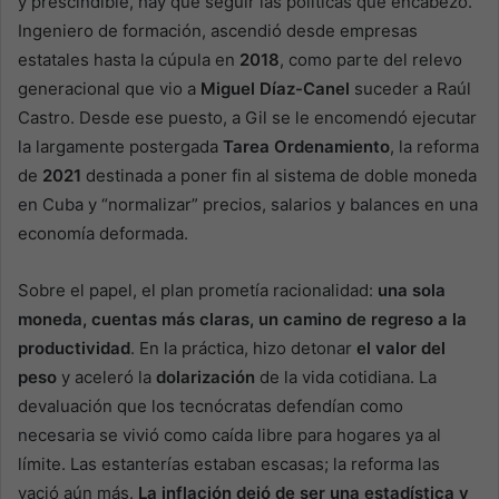
y prescindible, hay que seguir las políticas que encabezó.
Ingeniero de formación, ascendió desde empresas
estatales hasta la cúpula en
2018
, como parte del relevo
generacional que vio a
Miguel Díaz-Canel
suceder a Raúl
Castro. Desde ese puesto, a Gil se le encomendó ejecutar
la largamente postergada
Tarea Ordenamiento
, la reforma
de
2021
destinada a poner fin al sistema de doble moneda
en Cuba y “normalizar” precios, salarios y balances en una
economía deformada.
Sobre el papel, el plan prometía racionalidad:
una sola
moneda, cuentas más claras, un camino de regreso a la
productividad
. En la práctica, hizo detonar
el valor del
peso
y aceleró la
dolarización
de la vida cotidiana. La
devaluación que los tecnócratas defendían como
necesaria se vivió como caída libre para hogares ya al
límite. Las estanterías estaban escasas; la reforma las
vació aún más.
La inflación dejó de ser una estadística y