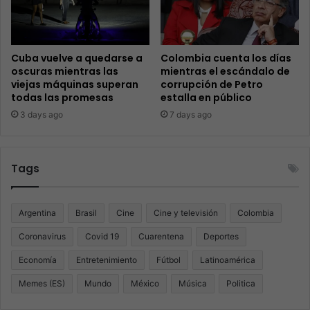
Cuba vuelve a quedarse a
Colombia cuenta los días
oscuras mientras las
mientras el escándalo de
viejas máquinas superan
corrupción de Petro
todas las promesas
estalla en público
3 days ago
7 days ago
Tags
Argentina
Brasil
Cine
Cine y televisión
Colombia
Coronavirus
Covid 19
Cuarentena
Deportes
Economía
Entretenimiento
Fútbol
Latinoamérica
Memes (ES)
Mundo
México
Música
Politica