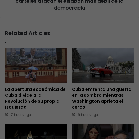
cárteles atacan el eslabón más débil de la
democracia
Related Articles
La apertura económica de
Cuba enfrenta una guerra
Cuba divide a la
en la sombra mientras
Revolución de su propia
Washington aprieta el
izquierda
cerco
17 hours ago
19 hours ago