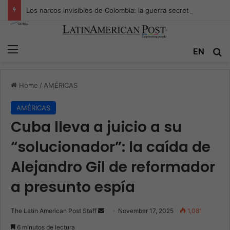
Los narcos invisibles de Colombia: la guerra secreta por la verdad, el poder y la nueva economía de la droga
Menu
Se
EN
Home
/
AMÉRICAS
AMÉRICAS
Cuba lleva a juicio a su
“solucionador”: la caída de
Alejandro Gil de reformador
a presunto espía
Send
The Latin American Post Staff
November 17, 2025
1,081
an
6 minutos de lectura