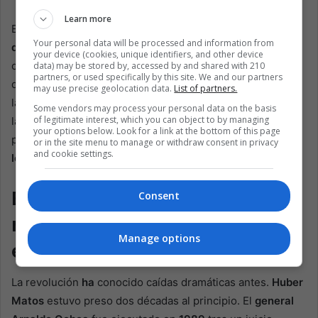
Learn more
El cargo de espionaje hizo algo más. Cambió el enfoque
Your personal data will be processed and information from
de los auditores a la seguridad del Estado
. Para algunos
your device (cookies, unique identifiers, and other device
cubanos, los comentarios de funcionarios a
EFE
sugerían
data) may be stored by, accessed by and shared with 210
partners, or used specifically by this site. We and our partners
que eso significaba un proceso hermético. Para otros, es
may use precise geolocation data.
List of partners.
la señal de una pugna delegada sobre hasta dónde llevar
Some vendors may process your personal data on the basis
of legitimate interest, which you can object to by managing
las aperturas al mercado, cuánto empoderar a los actores
your options below. Look for a link at the bottom of this page
privados y cómo explicar una reforma que
rompió más de
or in the site menu to manage or withdraw consent in privacy
and cookie settings.
lo que arregló
.
El eco de la historia y lo que
Consent
realmente pone a prueba
Manage options
este juicio
La revolución
ha
conocido caídas dramáticas antes.
Huber
Matos
estuvo preso dos décadas al principio. El
general