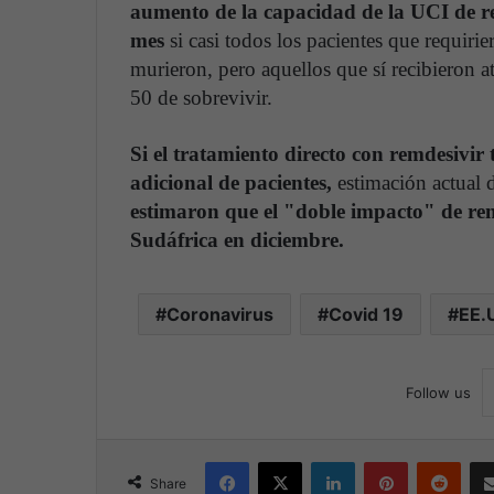
aumento de la capacidad de la UCI de re
mes
si casi todos los pacientes que requiri
murieron, pero aquellos que sí recibieron a
50 de sobrevivir.
Si el tratamiento directo con remdesivir
adicional de pacientes,
estimación actual
estimaron que el "doble impacto" de rem
Sudáfrica en diciembre.
Coronavirus
Covid 19
EE.
Follow us
Facebook
X
LinkedIn
Pinterest
Reddit
Share