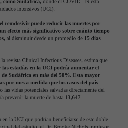
a, como Sudáfrica,
donde el COVID -19 está
idados intensivos (UCI).
el remdesivir puede reducir las muertes por
 un efecto más significativo sobre cuánto tiempo
os,
al disminuir desde un promedio de
15 días
la revista Clinical Infectious Diseases, estima que
 las estadías en la UCI podría aumentar el
I de Sudáfrica en más del 50%. Esta mayor
as por mes a medida que los casos del país
 las vidas potenciales salvadas directamente del
ía prevenir la muerte de hasta
13,647
 en la UCI que podrían beneficiarse de este doble
ncipal del estudio, el Dr. Brooke Nichols, profesor