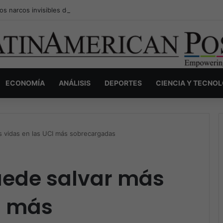
os narcos invisibles de Colombia: la guerra secreta por la verdad, el p
ECONOMÍA
ANÁLISIS
DEPORTES
CIENCIA Y TECNO
s vidas en las UCI más sobrecargadas
uede salvar más
I más