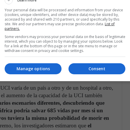
Learn more
incia más afectada, el Cabo Occidental, superó la
Your personal data will be processed and information from your device
(cookies, unique identifiers, and other device data) may be stored by,
accessed by and shared with 210 partners, or used specifically by this
site. We and our partners may use precise geolocation data.
List of
adores utilizaron su modelo nacional de
partners.
ara observar los tres a seis meses estimados
Some vendors may process your personal data on the basis of legitimate
interest, which you can object to by managing your options below. Look
0 camas disponibles en la UCI del país. Si cada uno
for a link at the bottom of this page or in the site menu to manage or
OVID recibiera remdesivir, reduciendo la estancia
withdraw consent in privacy and cookie settings.
timaron que
el número de pacientes tratados en
entre 23.443 y 32.284 pacientes a entre 36.383
Manage options
Consent
 UCI varía de un país a otro y de un hospital a otro,
 el aumento de la capacidad de la UCI también
rios escenarios diferentes, descubriendo que
rica podría salvar 685 vidas por mes si un
ivos tuviera la misma probabilidad de morir en
tremo, los investigadores estimaron que
el