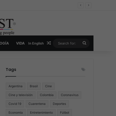
oder y la nueva economía de la droga
Random Article
Search
LOGÍA
VIDA
In English
for:
Tags
Argentina
Brasil
Cine
Cine y televisión
Colombia
Coronavirus
Covid 19
Cuarentena
Deportes
Economía
Entretenimiento
Fútbol