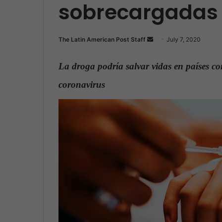
sobrecargadas
The Latin American Post Staff
S
July 7, 2020
e
n
La droga podría salvar vidas en países c
d
coronavirus
.
a
n
e
m
a
i
l