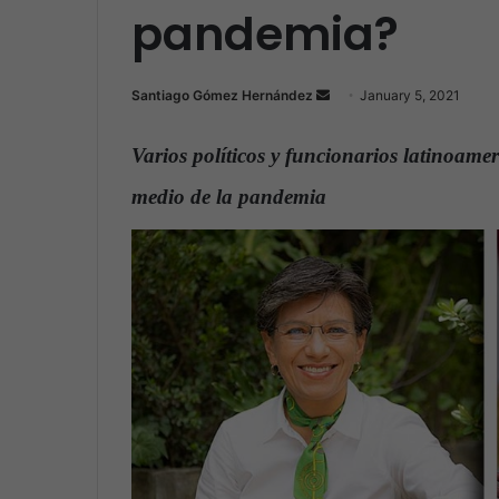
pandemia?
Santiago Gómez Hernández
S
January 5, 2021
e
n
Varios políticos y funcionarios latinoamer
d
medio de la pandemia
.
a
n
e
m
a
i
l