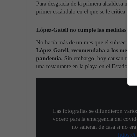
Para desgracia de la primera alcaldesa muje
primer escándalo en el que se le critica po
López-Gatell no cumple las medidas
No hacía más de un mes que el subsecretar
López-Gatell, recomendaba a los mexica
pandemia.
Sin embargo, hoy causan revuel
una restaurante en la playa en el Estado de 
Las fotografías se difundieron vari
vocero para la emergencia del covid
no salieran de casa si no er
https:/