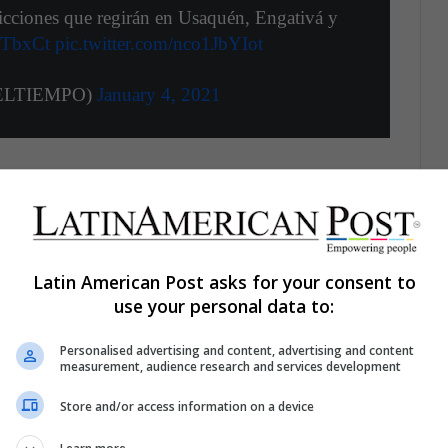
ricciones que regirán en Usaquén, Engativá y
fPTbxCt
pic.twitter.com/nco1JbYIot
ELTIEMPO)
January 4, 2021
apital colombiana posiblemente haya decidido salir
o control,
en estos momentos se han aumentado
pso del sistema de salud.
o cualquier otro empleado, tiene el derecho
Latin American Post asks for your consent to
use your personal data to:
or.
Sin embargo, la imagen de López siempre fue
oportunos, lo que le causó desencuentros con el
Personalised advertising and content, advertising and content
 de privilegiar la economía por encima la salud
measurement, audience research and services development
 precisamente este uno de los argumentos que
 a la alcaldesa.
Store and/or access information on a device