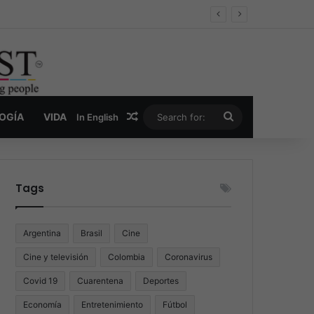
er y la nueva economía de la droga
Random Article
Search
LOGÍA
VIDA
In English
for:
Tags
Argentina
Brasil
Cine
Cine y televisión
Colombia
Coronavirus
Covid 19
Cuarentena
Deportes
Economía
Entretenimiento
Fútbol