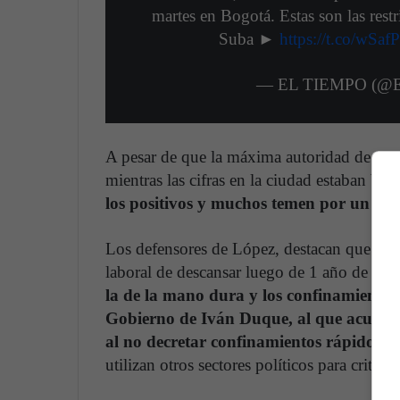
martes en Bogotá. Estas son las rest
Suba ►
https://t.co/wSa
— EL TIEMPO (@
A pesar de que la máxima autoridad de la c
mientras las cifras en la ciudad estaban baj
los positivos y muchos temen por un cola
Los defensores de López, destacan que com
laboral de descansar luego de 1 año de lab
la de la mano dura y los confinamientos 
Gobierno de Iván Duque, al que acusaba
al no decretar confinamientos rápido.
Es
utilizan otros sectores políticos para criticar