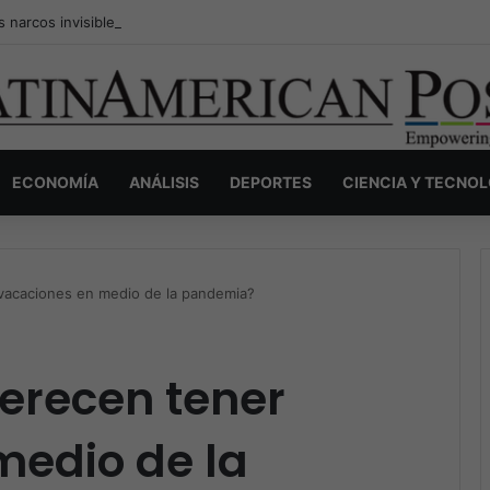
s narcos invisibles de Colombia: la guerra secreta por la verdad, el pod
ECONOMÍA
ANÁLISIS
DEPORTES
CIENCIA Y TECNO
 vacaciones en medio de la pandemia?
merecen tener
medio de la