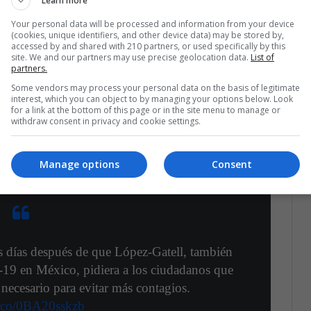
Learn more
r electa por voto popular de Bogotá, este no es el
Your personal data will be processed and information from your device
r no cumplir las mismas normas que ella defendía.
(cookies, unique identifiers, and other device data) may be stored by,
accessed by and shared with 210 partners, or used specifically by this
site. We and our partners may use precise geolocation data.
List of
partners.
Some vendors may process your personal data on the basis of legitimate
io de salud del Gobierno de López Obrador,
Hugo
interest, which you can object to by managing your options below. Look
for a link at the bottom of this page or in the site menu to manage or
nos a quedarse en casa para controlar la
withdraw consent in privacy and cookie settings.
o unas imágenes en las que sale el funcionario en
Oaxaca sin estar utilizando mascarilla.
Manage options
Consent
os días después de que López-Gatell, también
-19 en México, pidiera a los ciudadanos que
a necesario para evitar más contagios.
/t.co/0BA20sskzb