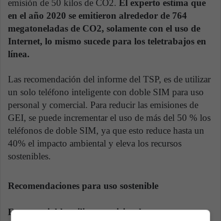
emisión de 50 kilos de CO2.
El experto estima que
en el año 2020 se emitieron alrededor de 764
megatoneladas de CO2, solamente con el uso de
Internet, lo mismo sucede para los teletrabajos en
línea.
Las recomendación del informe del TSP, es de utilizar
un solo teléfono inteligente con doble SIM para uso
personal y comercial. Para reducir las emisiones de
GEI, se puede incrementar el uso de más del 50 % los
teléfonos de doble SIM, ya que esto reduce hasta un
40% el impacto ambiental y eleva los recursos
sostenibles.
Recomendaciones para uso sostenible
Es aconsejable utilizar servicios de