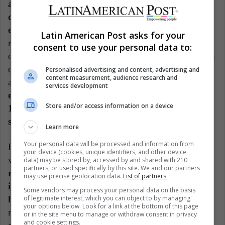
almacenamiento en la nube, para albergar
documentos y evitar el envío constante por correo
electrónico.
El uso de plataformas online en
Latin American Post asks for your
reemplazo de las actividades por correo electrónico
consent to use your personal data to:
constantemente, reduce el consumo energético en más
del 80%, logrando reducir emisiones GEI en el
Personalised advertising and content, advertising and
content measurement, audience research and
ambiente.
Según los datos del TSP, el impacto
services development
energético producido por teletrabajos en línea es
Store and/or access information on a device
1.500 veces mayor al del uso regular del
smartphone.
Learn more
Your personal data will be processed and information from
El streaming eleva el consumo energético, por la
your device (cookies, unique identifiers, and other device
visualización en línea en alta definición.
La
data) may be stored by, accessed by and shared with 210
partners, or used specifically by this site. We and our partners
reproducción media de in video de 10 minutos es
may use precise geolocation data.
List of partners.
igual al consumo de 2.000 vatios por el uso de un
Some vendors may process your personal data on the basis
of legitimate interest, which you can object to by managing
horno eléctrico.
Estiman que ver un video de 10
your options below. Look for a link at the bottom of this page
minutos equivale a cinco horas de uso del correo
or in the site menu to manage or withdraw consent in privacy
and cookie settings.