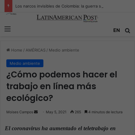
Los narcos invisibles de Colombia: la guerra secreta por la verdad, el poder y la nueva economía de la droga
Menu
Se
EN
Home
/
AMÉRICAS
/
Medio ambiente
Medio ambiente
¿Cómo podemos hacer el
trabajo en línea más
ecológico?
Send
Moises Campos
May 5, 2021
265
4 minutos de lectura
an
email
El coronavirus ha aumentado el teletrabajo en