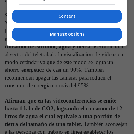
electrónico.
Según un estudio reciente de las Universidades de
Consent
Yale y Purdue, el Imperial College London y el
Instituto Tecnológico de Massachusetts, l
as
Manage options
actividades en línea tienen mayor impacto sobre el
consumo de carbono, agua y tierra.
Recomiendan
al sector del teletrabajo la visualización de videos en
modo estándar ya que de este modo se logra un
ahorro energético de casi un 90%. También
recomiendan apagar las cámaras para reducir el
consumo de energía en más del 95%.
Afirman que en las videoconferencias se emite
hasta 1 kilo de CO2, logrando el consumo de 12
litros de agua el cual equivale a una porción de
tierra del tamaño de una tablet.
También aconsejan
a las personas con trabajo en línea establecer los