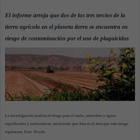
n
d
El informe arroja que dos de los tres tercios de la
a
tierra agrícola en el planeta tierra se encuentra en
n
e
riesgo de contaminación por el uso de plaguicidas
.
m
a
i
l
La investigación analiza el riesgo para el suelo, atmósfera y aguas
superficiales y subterráneas, mostrando que Asia es el área que más riesgo
representa. Foto: Pexels