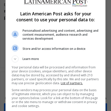
transición hacia
un modelo agrícola sostenible
reduciendo el desperdicio de alimentos, de
Latin American Post asks for your
pesticidas y, por consiguiente, de contaminación
.
consent to use your personal data to:
Personalised advertising and content, advertising and
Contaminación
Environment
content measurement, audience research and
services development
Noticias medio ambiente
Store and/or access information on a device
Learn more
Your personal data will be processed and information from
your device (cookies, unique identifiers, and other device
data) may be stored by, accessed by and shared with 210
partners, or used specifically by this site. We and our partners
may use precise geolocation data.
List of partners.
Some vendors may process your personal data on the basis
Suscríbete a nuestra lista de correos
of legitimate interest, which you can object to by managing
your options below. Look for a link at the bottom of this page
Mantente informado sobre lo que está pasando en Latinoamérica
or in the site menu to manage or withdraw consent in privacy
and cookie settings.
Suscríbete