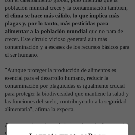
población mundial crece y la contaminación también,
el clima se hace más cálido, lo que implica más
plagas y, por lo tanto, más pesticidas para
alimentar a la población mundial
que no para de
crecer. Este círculo vicioso generará aún más
contaminación y a escasez de los recursos básicos para
el ser humano.
"Aunque proteger la producción de alimentos es
esencial para el desarrollo humano, reducir la
contaminación por plaguicidas es igualmente crucial
para proteger la biodiversidad que mantiene la salud y
las funciones del suelo, contribuyendo a la seguridad
alimentaria", afirma la experta.
Asimismo, los autores de la investigación llaman a la
comunidad global a adoptar una estrategia de