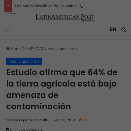
Los narcos invisibles de Colombia: la guerra secreta por la verdad, el poder y la nueva economía de la droga
Menu
EN
S
Home
/
AMÉRICAS
/
Medio ambiente
Medio ambiente
Estudio afirma que 64% de
la tierra agricola está bajo
amenaza de
contaminación
Vanesa López Romero
S
April 8, 2021
345
e
2 minutos de lectura