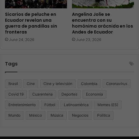
Sicarios de peluche en
Angelina Jolie se
Ecuador revelan una
encuentra con su
guerra de pandillas sin
homónima arácnida en los
fronteras
Andes de Ecuador
June 24, 2026
June 23, 2026
Tags
Brasil
Cine
Cine y televisión
Colombia
Coronavirus
Covid 19
Cuarentena
Deportes
Economía
Entretenimiento
Fútbol
Latinoamérica
Memes (ES)
Mundo
México
Música
Negocios
Politica