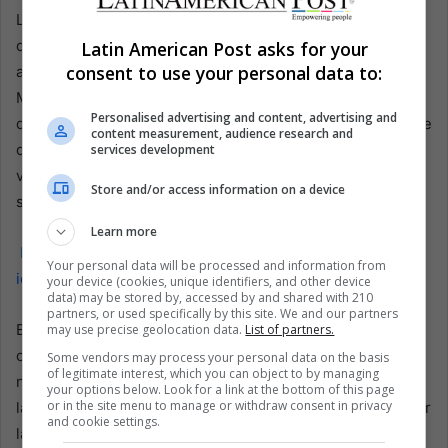
La terrible experiencia de Quito es un claro recordatorio
de los desafíos ambientales y de infraestructura más
Latin American Post asks for your
consent to use your personal data to:
amplios que enfrentan las ciudades latinoamericanas.
Mientras los centros urbanos enfrentan la doble amenaza
Personalised advertising and content, advertising and
de los desastres naturales y la rápida urbanización, el viaje
content measurement, audience research and
de Quito desde la emergencia a la recuperación ofrece
services development
valiosas lecciones de resiliencia, planificación y
Store and/or access information on a device
solidaridad comunitaria.
Learn more
Lea también:
Iniciativa de Biodiversidad de Ecuador
Your personal data will be processed and information from
identifica áreas clave para la biodiversidad
your device (cookies, unique identifiers, and other device
data) may be stored by, accessed by and shared with 210
partners, or used specifically by this site. We and our partners
En esencia, la experiencia de Quito ilumina el camino para
may use precise geolocation data.
List of partners.
otras ciudades de América Latina, enfatizando la
Some vendors may process your personal data on the basis
of legitimate interest, which you can object to by managing
necesidad de preparación, desarrollo urbano sostenible y
your options below. Look for a link at the bottom of this page
or in the site menu to manage or withdraw consent in privacy
la creación de comunidades resilientes capaces de resistir
and cookie settings.
las pruebas de la naturaleza.