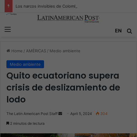
Los narcos invisibles de Colombia: la guerra secreta por la verdad, el poder y la nueva economía de la droga
Menu
Se
EN
Home
/
AMÉRICAS
/
Medio ambiente
Medio ambiente
Quito ecuatoriano supera
crisis de deslizamiento de
lodo
Send
The Latin American Post Staff
April 5, 2024
304
an
2 minutos de lectura
email