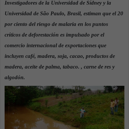
Investigadores de la Universidad de Sídney y la
a
Universidad de São Paulo, Brasil, estiman que el 20
n
e
por ciento del riesgo de malaria en los puntos
m
a
críticos de deforestación es impulsado por el
i
comercio internacional de exportaciones que
l
incluyen café, madera, soja, cacao, productos de
madera, aceite de palma, tabaco. , carne de res y
algodón.