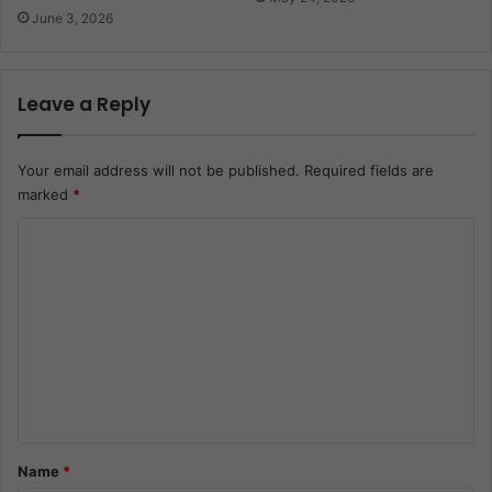
June 3, 2026
Leave a Reply
Your email address will not be published.
Required fields are
marked
*
C
o
m
m
e
n
t
*
Name
*