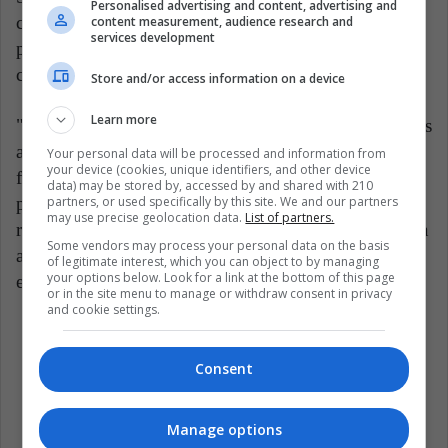
Personalised advertising and content, advertising and
criticado la legislación ambiental que obliga a los
content measurement, audience research and
services development
propietarios a conservar una proporción de sus tierras
con vegetación nativa.
Store and/or access information on a device
Learn more
"Si perdemos esta tierra por el uso agrícola, podríamos
aumentar considerablemente el riesgo de malaria, y la
Your personal data will be processed and information from
your device (cookies, unique identifiers, and other device
factura de cada caso de malaria en el Amazonas es
data) may be stored by, accessed by and shared with 210
partners, or used specifically by this site. We and our partners
pagada por familias pobres y vulnerables en esta
may use precise geolocation data.
List of partners.
región", dijo el Dr. Chaves. "El desarrollo nunca llega
Some vendors may process your personal data on the basis
al pequeño productor rural; solo produce
of legitimate interest, which you can object to by managing
your options below. Look for a link at the bottom of this page
enfermedades".
or in the site menu to manage or withdraw consent in privacy
and cookie settings.
Bienestar
Café
Medio ambiente
Consent
Salud
Manage options