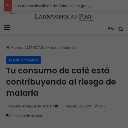
Los narcos invisibles de Colombia: la guerra secreta por la verdad, el poder y la nueva economía de la droga
Menu
EN
S
Home
/
AMÉRICAS
/
Medio ambiente
Medio ambiente
Tu consumo de café está
contribuyendo al riesgo de
malaria
The Latin American Post Staff
S
March 10, 2020
349
e
3 minutos de lectura
n
d