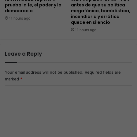
prueba la fe, el poder y la
antes de que su política
democracia
megafónica, bombástica,
incendiaria y errática
11 hours ago
quede en silencio
11 hours ago
Leave a Reply
Your email address will not be published.
Required fields are
marked
*
C
o
m
m
e
n