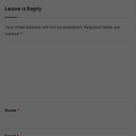
Leave a Reply
Your email address will not be published.
Required fields are
marked
*
C
o
m
m
e
n
t
*
Name
*
Email
*