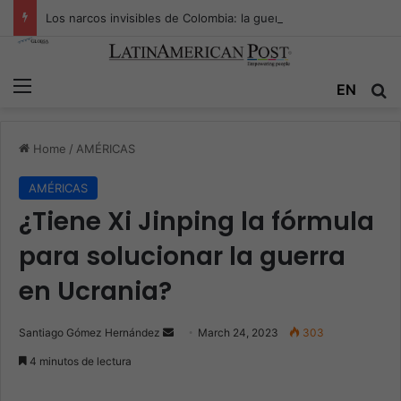
Los narcos invisibles de Colombia: la guerra secreta por la verdad, el poder y la nueva economía de la droga
Menu
EN
S
Home
/
AMÉRICAS
AMÉRICAS
¿Tiene Xi Jinping la fórmula
para solucionar la guerra
en Ucrania?
Santiago Gómez Hernández
S
March 24, 2023
303
e
4 minutos de lectura
n
d