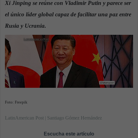
Xi Jinping se reúne con Vladimir Putin y parece ser
a
el único líder global capaz de facilitar una paz entre
n
e
Rusia y Ucrania.
m
a
i
l
Foto: Freepik
LatinAmerican Post | Santiago Gómez Hernández
Escucha este artículo