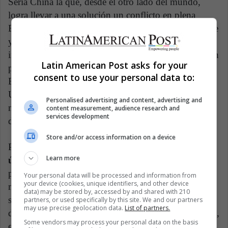
Sería China la que, desde el otro lado del mundo,
logra llevar a una solución un conflicto en plena
Europa. Supondría una visión de un mundo en el que
ya Estados Unidos no será ni el único, ni el más
indicado en solucionar conflictos. Sería el inicio de un
Latin American Post asks for your
panorama en el que, finalmente, China se iguala a los
consent to use your personal data to:
Estados Unidos. Incluso, donde Rusia, Estados
Unidos y China se convierten en los ejes del poder
Personalised advertising and content, advertising and
mundial con suficiente fuerza para equilibrar o
content measurement, audience research and
services development
desequilibrar cualquier conflicto.
Store and/or access information on a device
Por ejemplo,
hoy el líder chino pareciera ser el
Learn more
único capaz de influir en Vladímir Putin
. Para el
presidente ruso, el apoyo de chino es vital para
Your personal data will be processed and information from
your device (cookies, unique identifiers, and other device
mantener la economía debido a las innumerables
data) may be stored by, accessed by and shared with 210
sanciones de occidente. Adicionalmente, Jinping
partners, or used specifically by this site. We and our partners
may use precise geolocation data.
List of partners.
deberá intentar conseguir más apoyos desde la OTAN,
Some vendors may process your personal data on the basis
es por esto que la visita de Pedro Sánchez, presidente