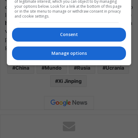
of legitimate interest, which you can object to by managing
your options below. Look for a link at the bottom of this page
de Gobierno español, será importante. Si el líder chino
or in the site menu to manage or withdraw consent in privacy
logra influenciar ambos bandos,
podrá lograr lo que
and cookie settings.
hoy parece lejano: la paz en Ucrania
. Esta sería una
victoria significativa, especialmente luego de la crisis
Consent
por el coronavirus que dejó la imagen de China muy
golpeada.
Manage options
China
Mundo
Rusia
Ucrania
Xi Jinping