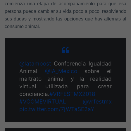
comienza una etapa de acompañamiento para que esa
persona pueda cambiar su vida poco a poco, resolviendo
sus dudas y mostrando las opciones que hay alternas al
consumo animal.
@latampost
Conferencia Igualdad
Animal
@IA_Mexico
sobre el
maltrato animal y la realidad
virtual utilizada para crear
conciencia.
#VRFESTMX2018
#VCOMEVIRTUAL
@vrfestmx
pic.twitter.com/7jWTaSE2aY