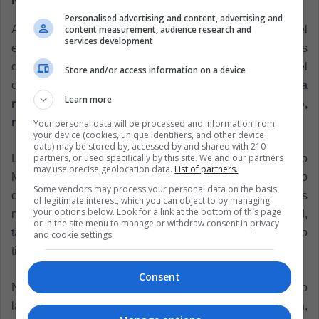
Negocios, entretenimiento y expertos
Personalised advertising and content, advertising and
content measurement, audience research and
Aunque el eje de este festival es la conciencia social, el
services development
entretenimiento y los negocios no quedaron de lado. Los
desarrolladores mexicanos mostraron proyectos como el
Store and/or access information on a device
de
"La muerte interdimensional", una historieta
Learn more
recreada en realidad virtual por Bläubox Studio,
mostrando las innovaciones de los jóvenes.
Your personal data will be processed and information from
your device (cookies, unique identifiers, and other device
data) may be stored by, accessed by and shared with 210
partners, or used specifically by this site. We and our partners
La
Conabio
mostró su experiencia virtual sobre Puerto
may use precise geolocation data.
List of partners.
Morelos, Yucatán, desarrollando un recorrido por el fondo
Some vendors may process your personal data on the basis
del mar con gran precisión. No solo recrearon las especies
of legitimate interest, which you can object to by managing
your options below. Look for a link at the bottom of this page
marinas y todos los aspectos geográficos con fidelidad,
or in the site menu to manage or withdraw consent in privacy
también integraron información para aprender al mismo
and cookie settings.
tiempo.
Consent
Numerosos expertos dieron conferencias y talleres a lo
largo del festival, entre los que destacó
Abel Kavanagh
,