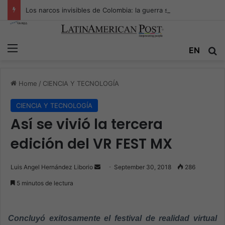
Los narcos invisibles de Colombia: la guerra secreta por la verdad, el poder y la nueva economía de la droga
Menu
EN
S
Home
/
CIENCIA Y TECNOLOGÍA
CIENCIA Y TECNOLOGÍA
Así se vivió la tercera
edición del VR FEST MX
Luis Angel Hernández Liborio
S
September 30, 2018
286
e
5 minutos de lectura
n
d
a
Concluyó exitosamente el festival de realidad virtual