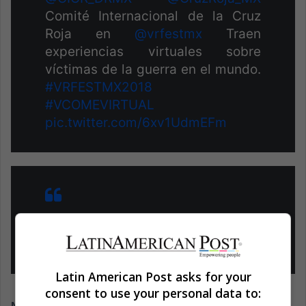
Comité Internacional de la Cruz
Roja en
@vrfestmx
Traen
experiencias virtuales sobre
víctimas de la guerra en el mundo.
#VRFESTMX2018
#VCOMEVIRTUAL
pic.twitter.com/6xv1UdmEFm
— Luis Liborio (@LuisLiborio89)
28 de septiembre de 2018
Latin American Post asks for your
consent to use your personal data to: