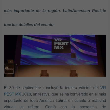
n
e
más importante de la región. LatinAmerican Post te
m
a
trae los detalles del evento
i
l
El 30 de septiembre concluyó la
tercera edición del
VR
FEST MX
2018, un festival que se ha convertido en el más
importante de toda América Latina en cuanto a realidad
virtual se refiere. Contó con la presencia de