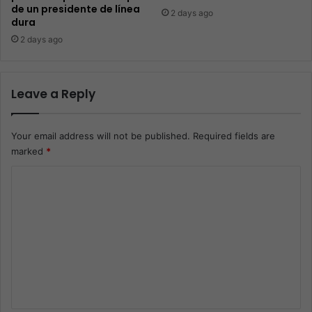
de un presidente de línea
2 days ago
dura
2 days ago
Leave a Reply
Your email address will not be published.
Required fields are
marked
*
C
o
m
m
e
n
t