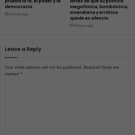
prueba la fe, el poder y la
antes de que su política
democracia
megafónica, bombástica,
incendiaria y errática
9 hours ago
quede en silencio
9 hours ago
Leave a Reply
Your email address will not be published.
Required fields are
marked
*
C
o
m
m
e
n