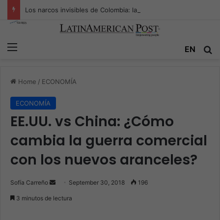
Los narcos invisibles de Colombia: la guerra secreta por la verdad, el poder y la nueva economía de la droga
Menu
EN
S
Home
/
ECONOMÍA
ECONOMÍA
EE.UU. vs China: ¿Cómo
cambia la guerra comercial
con los nuevos aranceles?
Sofía Carreño
S
September 30, 2018
196
e
3 minutos de lectura
n
d