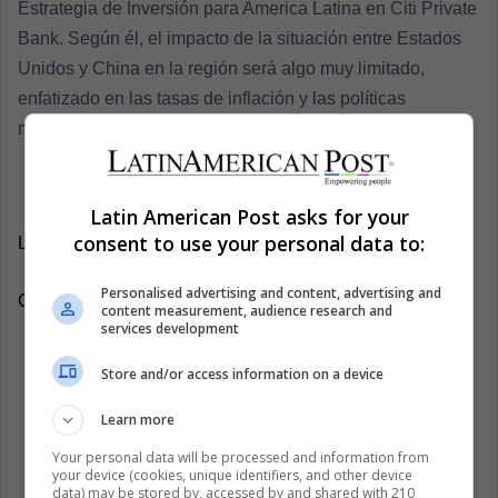
Estrategia de Inversión para America Latina en Citi Private
Bank. Según él, el impacto de la situación entre Estados
Unidos y China en la región será algo muy limitado,
enfatizado en las tasas de inflación y las políticas
monetarias de los países latinoamericanos.
Latin American Post asks for your
consent to use your personal data to:
LatinAmerican Post | Sofía Carreño
Personalised advertising and content, advertising and
Copy edited by Laura Viviana Guevara Muñoz
content measurement, audience research and
services development
Escucha éste artículo
Store and/or access information on a device
Learn more
Your personal data will be processed and information from
your device (cookies, unique identifiers, and other device
data) may be stored by, accessed by and shared with 210