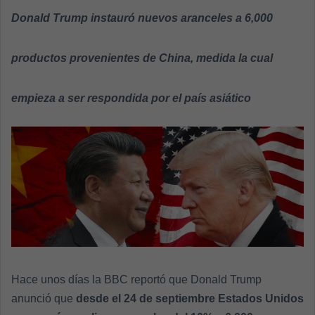
a
Donald Trump instauró nuevos aranceles a 6,000
n
e
productos provenientes de China, medida la cual
m
a
empieza a ser respondida por el país asiático
i
l
Hace unos días la BBC reportó que Donald Trump
anunció que
desde el 24 de septiembre Estados Unidos