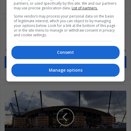
partners, or used specifically by this site. We and our partners
may use precise geolocation data.
List of partners.
Some vendors may process your personal data on the basis
of legitimate interest, which you can object to by managing
your options below. Look for a link at the bottom of this page
or in the site menu to manage or withdraw consent in privacy
and cookie settings.
Suscríbete a nuestra lista de correos
Mantente informado sobre lo que está pasando en Latinoamérica
Consent
Suscríbete
Manage options