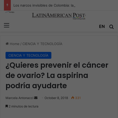
Los narcos invisibles de Colombia: la guerra secreta por la verdad, el poder y la nueva economía de la droga
Menu
EN
S
Home
/
CIENCIA Y TECNOLOGÍA
CIENCIA Y TECNOLOGÍA
¿Quieres prevenir el cáncer
de ovario? La aspirina
podría ayudarte
Marcela Antonacci
S
October 8, 2018
331
e
2 minutos de lectura
n
d