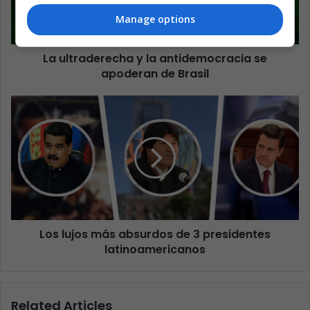
Manage options
La ultraderecha y la antidemocracia se
apoderan de Brasil
Los lujos más absurdos de 3 presidentes
latinoamericanos
Related Articles