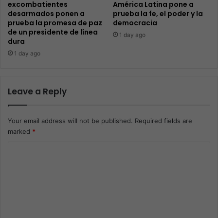
excombatientes
América Latina pone a
desarmados ponen a
prueba la fe, el poder y la
prueba la promesa de paz
democracia
de un presidente de línea
1 day ago
dura
1 day ago
Leave a Reply
Your email address will not be published.
Required fields are
marked
*
C
o
m
m
e