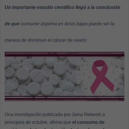
a
Un importante estudio científico llegó a la conclusión
n
e
de que
consumir aspirina en dosis bajas puede ser la
m
a
manera de disminuir el cáncer de ovario
i
l
Una investigación publicada por Jama Network a
principios de octubre, afirma que
el consumo de