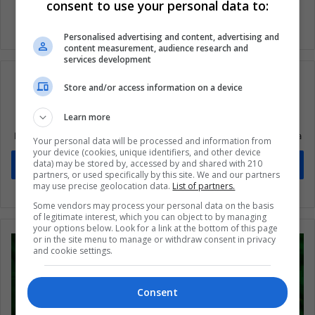
consent to use your personal data to:
Personalised advertising and content, advertising and
content measurement, audience research and
services development
Store and/or access information on a device
Learn more
Suscríbete a nuestra lista de correos
Mantente informado sobre lo que está pasando en Latinoamérica
Your personal data will be processed and information from
your device (cookies, unique identifiers, and other device
data) may be stored by, accessed by and shared with 210
Suscríbete
partners, or used specifically by this site. We and our partners
may use precise geolocation data.
List of partners.
Some vendors may process your personal data on the basis
of legitimate interest, which you can object to by managing
your options below. Look for a link at the bottom of this page
or in the site menu to manage or withdraw consent in privacy
and cookie settings.
Consent