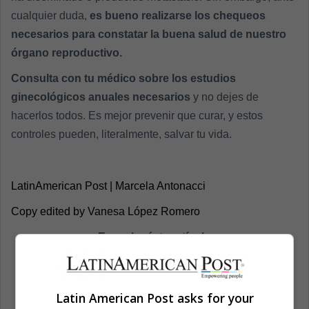
cualquier duda,
es bueno realizarse los chequeos
necesarios para constatar la buena salud de nuestro
órgano reproductivo.
Consulta con tu médico sobre los estudios
ginecológicos anuales necesarios
y no dejes de
hacerlos todos. Es mejor prevenir que curar, y estos
controles pueden, literalmente, salvar tu vida.
LatinAmerican Post | Marcela Antonacci
Copy edited by Vanesa López Romero
Escucha éste artículo
Latin American Post asks for your