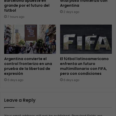
Barcelona apueste en
vital paso fronterizo con
grande por el futuro del
Argentina
fútbol
2 days ago
7 hours ago
Argentina convierte el
El fútbol latinoamericano
control fronterizo en una
enfrenta un futuro
prueba de la libertad de
multimillonario con FIFA,
expresión
pero con condiciones
6 days ago
6 days ago
Leave a Reply
Your email address will not be published.
Required fields are