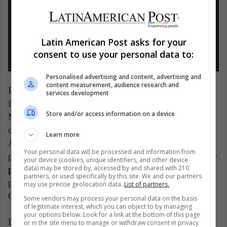
Madrid
pic.twitter.com/cSeaxIRyiL
— Bolavip Argentina (@BolavipAr)
Latin American Post asks for your
June 4, 2021
consent to use your personal data to:
Personalised advertising and content, advertising and
content measurement, audience research and
Fue presentado como un ídolo, con un estadio lleno
services development
frente a 60.000 personas, incluyendo a Diego
Store and/or access information on a device
Maradona. En su primer regreso, hasta el 2017,
consiguió dos títulos de Primera División y una Copa
Learn more
Argentina. Allí se tomó un tiempo del mundo Boca
Your personal data will be processed and information from
para pasar al Shanghái Shenhua, donde sería
el mejor
your device (cookies, unique identifiers, and other device
data) may be stored by, accessed by and shared with 210
pago del mundo.
Su estadía allí no sería fructífera,
partners, or used specifically by this site. We and our partners
pues solo hizo 4 goles en un año, pese a ganar la
may use precise geolocation data.
List of partners.
Copa de China del 2017.
Some vendors may process your personal data on the basis
of legitimate interest, which you can object to by managing
your options below. Look for a link at the bottom of this page
Desde el 2018 en adelante, logró dos Superliga de la
or in the site menu to manage or withdraw consent in privacy