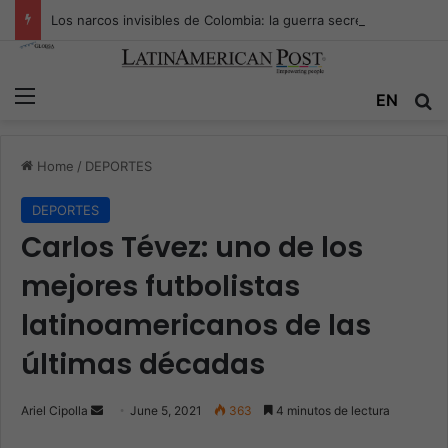
Los narcos invisibles de Colombia: la guerra secreta por la verdad, el poder y la nueva economía de la droga
Menu
EN
S
Home
/
DEPORTES
DEPORTES
Carlos Tévez: uno de los
mejores futbolistas
latinoamericanos de las
últimas décadas
Ariel Cipolla
S
June 5, 2021
363
4 minutos de lectura
e