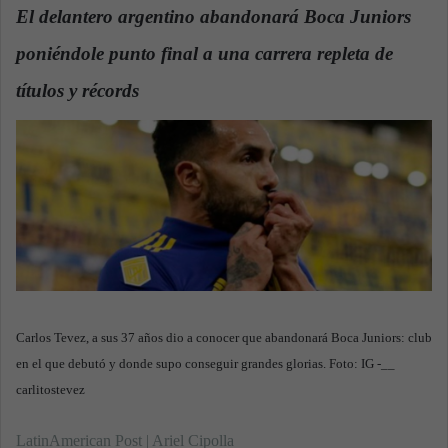
n
El delantero argentino abandonará Boca Juniors
d
poniéndole punto final a una carrera repleta de
a
n
títulos y récords
.
e
m
a
i
l
Carlos Tevez, a sus 37 años dio a conocer que abandonará Boca Juniors: club
en el que debutó y donde supo conseguir grandes glorias. Foto: IG -__
carlitostevez
LatinAmerican Post | Ariel Cipolla