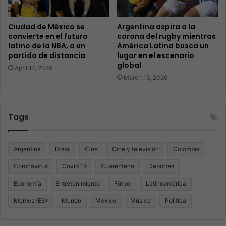
Ciudad de México se
Argentina aspira a la
convierte en el futuro
corona del rugby mientras
latino de la NBA, a un
América Latina busca un
partido de distancia
lugar en el escenario
global
April 17, 2026
March 19, 2026
Tags
Argentina
Brasil
Cine
Cine y televisión
Colombia
Coronavirus
Covid 19
Cuarentena
Deportes
Economía
Entretenimiento
Fútbol
Latinoamérica
Memes (ES)
Mundo
México
Música
Politica