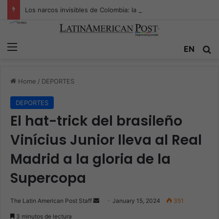
Los narcos invisibles de Colombia: la guerra secreta por la verdad, el poder y la nueva economía de la droga
Menu
Se
EN
Home
/
DEPORTES
DEPORTES
El hat-trick del brasileño
Vinícius Junior lleva al Real
Madrid a la gloria de la
Supercopa
Send
The Latin American Post Staff
January 15, 2024
351
an
3 minutos de lectura