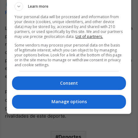
Lea también:
Deportes Panamá retira Juegos
Learn more
Panamericanos 2027 de Barranquilla, Colombia
Your personal data will be processed and information from
your device (cookies, unique identifiers, and other device
data) may be stored by, accessed by and shared with 210
La final de la Supercopa de España en Riad será recordada
partners, or used specifically by this site. We and our partners
por el impresionante triplete de Vinícius Junior, la clase
may use precise geolocation data.
List of partners.
magistral táctica del Real Madrid y los problemas
Some vendors may process your personal data on the basis
of legitimate interest, which you can object to by managing
defensivos del Barcelona. La victoria aseguró un trofeo
your options below. Look for a link at the bottom of this page
or in the site menu to manage or withdraw consent in privacy
para el Madrid y reforzó su condición de fuerza dominante
and cookie settings.
en el fútbol español, capaz de ofrecer actuaciones
espectaculares en los escenarios más importantes.
Consent
Para Vinícius Junior, la noche fue un triunfo personal, que
consolidó su lugar entre la élite del mundo del fútbol y
Manage options
grabó su nombre en la historia de una de las mayores
rivalidades de este deporte.
Deportes