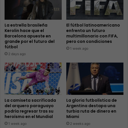
La estrella brasileña
El fútbol latinoamericano
Kerolin hace que el
enfrenta un futuro
Barcelona apueste en
multimillonario con FIFA,
grande por el futuro del
pero con condiciones
fútbol
1 week ago
2 days ago
La camiseta sacrificada
La gloria futbolística de
del arquero paraguayo
Argentina destapa una
podría regresar tras su
turbia ruta de dinero en
heroísmo en el Mundial
Miami
1 week ago
2 weeks ago