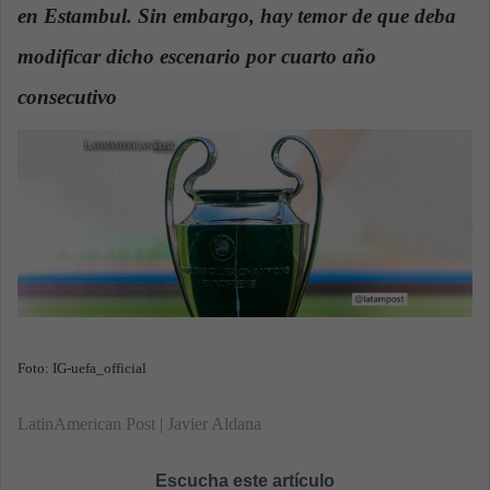
en Estambul. Sin embargo, hay temor de que deba
a
n
modificar dicho escenario por cuarto año
e
consecutivo
.
m
a
i
l
Foto: IG-uefa_official
LatinAmerican Post | Javier Aldana
Escucha este artículo