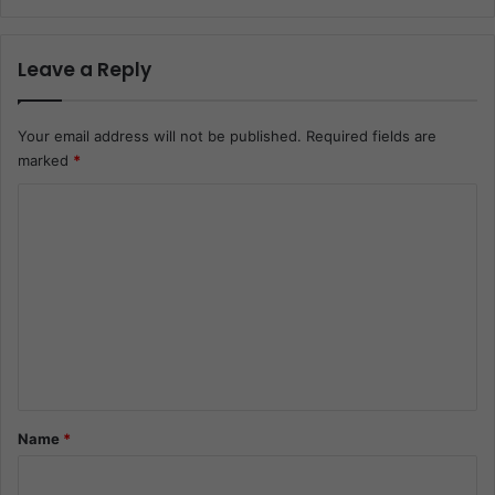
Leave a Reply
Your email address will not be published.
Required fields are
marked
*
C
o
m
m
e
n
t
*
Name
*