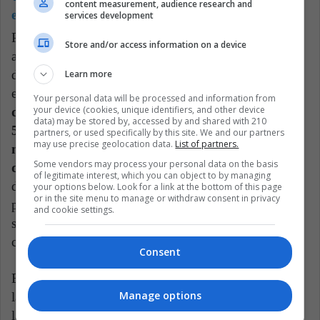
content measurement, audience research and
empresas de criptomonedas
services development
Por otra parte, la UEFA facturará a partir del 2024
Store and/or access information on a device
alrededor de 3.700 millones de euros por temporada,
de acuerdo con el medio El Confidencial. Allí, se
Learn more
estima que
los derechos de televisión aporten más
Your personal data will be processed and information from
your device (cookies, unique identifiers, and other device
de 3.120 millones de euros, los patrocinios más de
data) may be stored by, accessed by and shared with 210
541 millones de euros, la asistencia a los estadios
partners, or used specifically by this site. We and our partners
may use precise geolocation data.
List of partners.
más de 34 millones de euros y las zonas VIP más
Some vendors may process your personal data on the basis
de 31 millones de euros.
Finalmente, la totalidad del
of legitimate interest, which you can object to by managing
dinero se reparte en un 79% para los clubes
your options below. Look for a link at the bottom of this page
or in the site menu to manage or withdraw consent in privacy
participantes, 5,5% se lo queda la UEFA y el restante
and cookie settings.
se destina a la organización y realización de las
competiciones.
Consent
Esta inmensa generación de dinero supone que llevar
Manage options
la competencia a Estados Unidos potenciaría aún más
las ganancias para la UEFA y sus clubes. Además, el