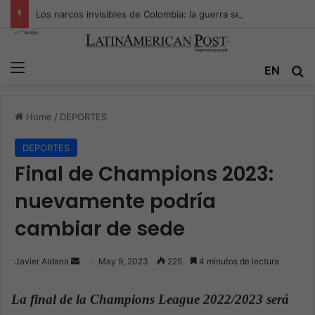
Los narcos invisibles de Colombia: la guerra secreta por la verdad, el poder y la nueva economía de la droga
Menu
EN
S
Home
/
DEPORTES
DEPORTES
Final de Champions 2023:
nuevamente podría
cambiar de sede
Javier Aldana
S
May 9, 2023
225
4 minutos de lectura
e
n
La final de la Champions League 2022/2023 será
d