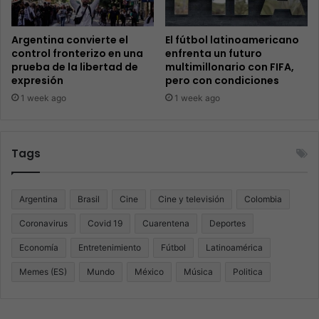
Argentina convierte el
El fútbol latinoamericano
control fronterizo en una
enfrenta un futuro
prueba de la libertad de
multimillonario con FIFA,
expresión
pero con condiciones
1 week ago
1 week ago
Tags
Argentina
Brasil
Cine
Cine y televisión
Colombia
Coronavirus
Covid 19
Cuarentena
Deportes
Economía
Entretenimiento
Fútbol
Latinoamérica
Memes (ES)
Mundo
México
Música
Politica