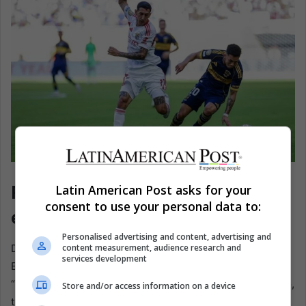
EFE/EPA/CRISTOBAL HERRERA-ULASHKEVICH
Planificando 2026 con un ojo
Latin American Post asks for your
consent to use your personal data to:
en Boca
Personalised advertising and content, advertising and
content measurement, audience research and
Dentro de
River Plate
, la paradoja tiene un tono práctico.
services development
El equipo dirigido por
Marcelo “Muñeco” Gallardo
está
“liberado” de la competencia, como dicen puertas adentro,
Store and/or access information on a device
tras este opaco
2025
. Esa libertad trae tiempo para