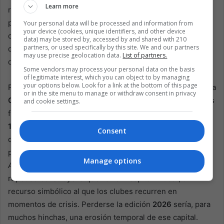
Learn more
reconstruir, buscar fichajes de “jerarquía”, rediseñar un
proyecto que alguna vez definió la era moderna del club
Your personal data will be processed and information from
your device (cookies, unique identifiers, and other device
con títulos y un estilo reconocible. Pero, por más que la
data) may be stored by, accessed by and shared with 210
partners, or used specifically by this site. We and our partners
dirigencia planifique con detalle, una parte del futuro
may use precise geolocation data.
List of partners.
queda fuera de su control.
Some vendors may process your personal data on the basis
of legitimate interest, which you can object to by managing
your options below. Look for a link at the bottom of this page
Para un club cuya identidad está profundamente ligada a la
or in the site menu to manage or withdraw consent in privacy
Copa Libertadores
, lo que está en juego va más allá de las
and cookie settings.
finanzas y el prestigio.
River
ganó el torneo en
1986
,
1996
,
2014
y
2018
, cada título alimentando una narrativa
Consent
de destino continental que compite directamente con la
propia historia de
Boca
. Académicos en el
Journal of Latin
Manage options
American Studies
señalan que ese éxito continental
repetido construye lo que llaman “capital mítico”, un
recurso simbólico al que los clubes recurren en
momentos de crisis. Perderse la edición
2026
sería, para
muchos hinchas, una erosión temporal de ese capital.