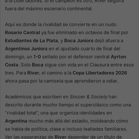
a la Libertadores. Si el campeón es otro, River seguirá
fuera del máximo escenario continental.
Aquí es donde la rivalidad se convierte en un nudo.
Rosario Central
ya fue eliminado en octavos de final por
Estudiantes
de La Plata
, y
Boca Juniors
dejó afuera a
Argentinos Juniors
en el ajustado cuarto de final del
domingo, un
1-0
sellado por el defensor central
Ayrton
Costa
. Solo
Boca
sigue con vida en el Clausura entre esos
tres. Para
River
, el camino a la
Copa Libertadores 2026
ahora pasa por la camiseta que aprendieron a odiar.
Académicos que escriben en
Soccer & Society
han
descrito durante mucho tiempo el superclásico como una
“rivalidad total”, una que organiza identidades en
Argentina
mucho más allá del estadio, moldeando cómo
se habla de política, clase e incluso lealtades familiares.
Ver las esperanzas de
River
depender de un título de