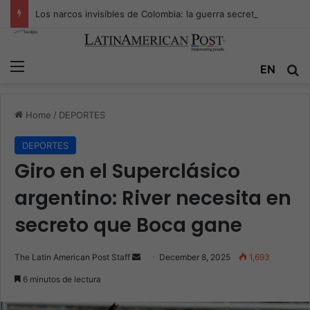
Los narcos invisibles de Colombia: la guerra secreta por la verdad, el poder y la nueva economía de la droga
Menu
Se
EN
Home
/
DEPORTES
DEPORTES
Giro en el Superclásico
argentino: River necesita en
secreto que Boca gane
Send
The Latin American Post Staff
December 8, 2025
1,693
an
6 minutos de lectura
email