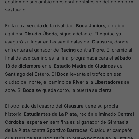
destino de sus ambiciones continentales se define en otro
vestuario.
En la otra vereda de la rivalidad,
Boca Juniors
, dirigido
aquí por
Claudio Úbeda
, sigue adelante. El equipo ya
aseguró su lugar en las semifinales del
Clausura
, donde
enfrentará al ganador de
Racing
contra
Tigre
. El premio al
final de ese camino es la final programada para el
sábado
13 de diciembre
en el
Estadio Madre de Ciudades
de
Santiago del Estero
. Si
Boca
levanta el trofeo en esa
ciudad del norte, el camino de
River
a la
Libertadores
se
abre. Si
Boca
se queda corto, la puerta se cierra.
El otro lado del cuadro del
Clausura
tiene su propia
historia.
Estudiantes
de La Plata
, recién eliminado
Central
Córdoba
, espera en semifinales al ganador de
Gimnasia
de La Plata
contra
Sportivo
Barracas
. Cualquier campeón
que surja de ese lado sería un nuevo nombre en la lista de