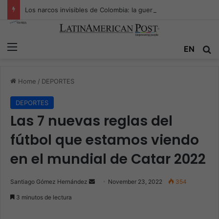
Los narcos invisibles de Colombia: la guerra secreta por la verdad, el poder y la nueva economía de la droga
Menu
EN
S
Home
/
DEPORTES
DEPORTES
Las 7 nuevas reglas del
fútbol que estamos viendo
en el mundial de Catar 2022
Santiago Gómez Hernández
S
November 23, 2022
354
e
3 minutos de lectura
n
d