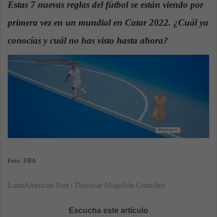
Estas 7 nuevas reglas del fútbol se están viendo por
a
primera vez en un mundial en Catar 2022. ¿Cuál ya
n
e
conocías y cuál no has visto hasta ahora?
m
a
i
l
Foto: FIFA
LatinAmerican Post | Theoscar Mogollón González
Escucha este artículo