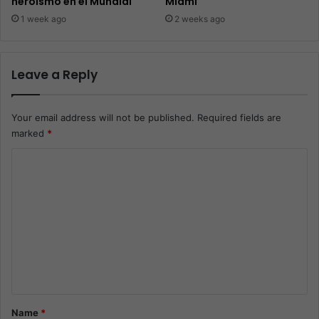
heroísmo en el Mundial
Miami
1 week ago
2 weeks ago
Leave a Reply
Your email address will not be published.
Required fields are
marked
*
C
o
m
m
e
n
t
*
Name
*