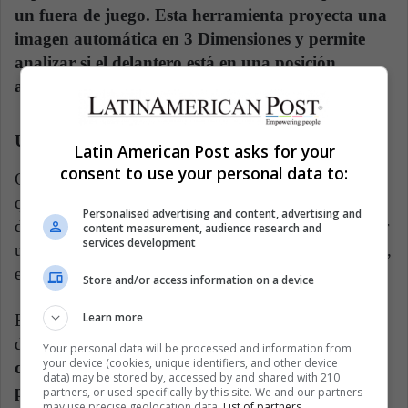
un fuera de juego. Esta herramienta proyecta una
imagen automática en 3 Dimensiones y permite
analizar si el delantero está en una posición
antirreglamentaria.
Un pie en la raya durante los penales
Latin American Post asks for your
consent to use your personal data to:
Otra nueva norma que se estrena en mundiales, pero
que ya hemos visto en otros torneos, es que el portero
Personalised advertising and content, advertising and
debe mantener un pie en la raya al momento de patear
content measurement, audience research and
services development
un penal. De lo contrario, si el arquero tapa el disparo,
este deberá ser repetido.
Store and/or access information on a device
Learn more
Esta norma da un poco más de suspenso al momento
de patear penales,
ya que cuando haya un penalti
Your personal data will be processed and information from
your device (cookies, unique identifiers, and other device
detenido, se deberá esperar a la confirmación del
data) may be stored by, accessed by and shared with 210
posicionamiento de los pies del portero.
partners, or used specifically by this site. We and our partners
may use precise geolocation data.
List of partners.