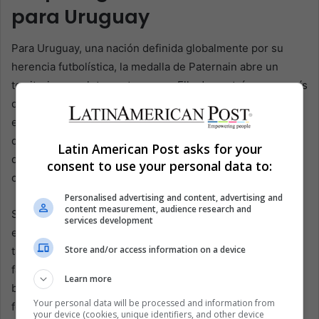
para Uruguay
Para Uruguay, una nación definida globalmente por su
herencia futbolística, la medalla de Paternain abre un
territorio completamente nuevo. Ella demostró que un país
de tres millones puede llegar al podio del maratón en el
escenario más grande del atletismo. Amplía el horizonte
de jóvenes corredores que quizá nunca pisen una cancha
Latin American Post asks for your
de fútbol, pero que igual pueden soñar con medallas
consent to use your personal data to:
celestes.
Personalised advertising and content, advertising and
content measurement, audience research and
Su historia también subraya cómo el deporte moderno
services development
está moldeado por la migración. La medalla le pertenece
Store and/or access information on a device
tanto a Montevideo como a Cambridge, tanto a las cenas
familiares uruguayas como a las pistas escolares
Learn more
británicas. Refleja la realidad global de que el talento se
Your personal data will be processed and information from
forja a través de fronteras.
your device (cookies, unique identifiers, and other device