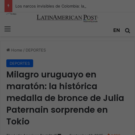
Los narcos invisibles de Colombia: la guerra secreta por la verdad, el poder y la nueva economía de la droga
Menu
Se
EN
Home
/
DEPORTES
DEPORTES
Milagro uruguayo en
maratón: la histórica
medalla de bronce de Julia
Paternain sorprende en
Tokio