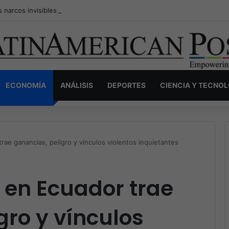
s narcos invisibles de Colombia: la guerra secreta por la verdad, el pod
ECONOMÍA
ANÁLISIS
DEPORTES
CIENCIA Y TECNO
trae ganancias, peligro y vínculos violentos inquietantes
o en Ecuador trae
gro y vínculos