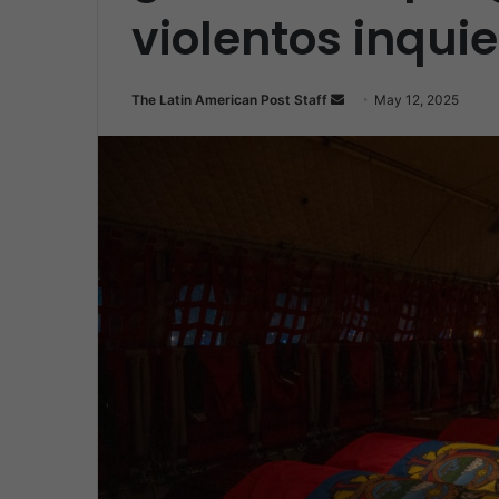
violentos inqui
Send
The Latin American Post Staff
May 12, 2025
an
email