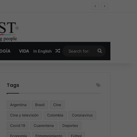
er y la nueva economía de la droga
Random Article
Search
LOGÍA
VIDA
In English
for:
Tags
Argentina
Brasil
Cine
Cine y televisión
Colombia
Coronavirus
Covid 19
Cuarentena
Deportes
Economía
Entretenimiento
Fútbol