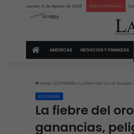
Jueves, 6 de Agosto de 2026
Análisis Última Hora
Lo
INICIO
AMÉRICAS
NEGOCIOS Y FINANZAS
Home
/
ECONOMÍA
/
La fiebre del oro en Ecuador 
ECONOMÍA
La fiebre del or
ganancias, peli