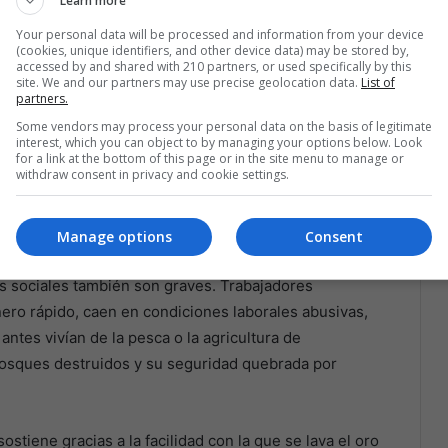
Learn more
de 2019. Los campamentos improvisados suelen utilizar
contaminando ríos que sostienen tanto a comunidades
Your personal data will be processed and information from your device
(cookies, unique identifiers, and other device data) may be stored by,
accessed by and shared with 210 partners, or used specifically by this
site. We and our partners may use precise geolocation data.
List of
partners.
 con las redes del narcotráfico. Grupos que trafican
Some vendors may process your personal data on the basis of legitimate
ficar sus ingresos, aprovechando su logística y
interest, which you can object to by managing your options below. Look
s mineros a cambio de “seguridad” o directamente
for a link at the bottom of this page or in the site menu to manage or
withdraw consent in privacy and cookie settings.
encia como método de dominio. En algunos casos,
esaria para la minería a gran escala, como
Manage options
Consent
os sociales también son graves. Trabajadores
ro rápido, caen en condiciones laborales abusivas,
ntes vivían de la pesca o la agricultura de
bosques destruidos y su seguridad quebrada por
sostiene gracias a la facilidad con la que se lava el oro