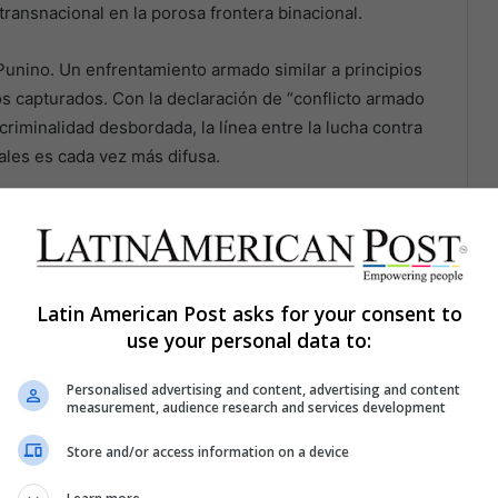
transnacional en la porosa frontera binacional.
 Punino. Un enfrentamiento armado similar a principios
s capturados. Con la declaración de “conflicto armado
criminalidad desbordada, la línea entre la lucha contra
cales es cada vez más difusa.
as ilícitas
nería ilegal se ha convertido en una fuente de
nto del precio internacional del oro ha transformado
Latin American Post asks for your consent to
andestinos de extracción, donde hombres, mujeres y a
use your personal data to:
s extremas, lavando oro en ríos y excavando el suelo en
Personalised advertising and content, advertising and content
measurement, audience research and services development
 Un reciente informe del Proyecto de Monitoreo de la
Store and/or access information on a device
hectáreas de selva virgen en la cuenca del río Punino