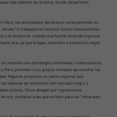
nales más adentro de la selva, donde desarrollan
.
 En Perú, las autoridades declararon recientemente un
, donde 13 trabajadores mineros fueron secuestrados
es y la Amazonía: cuando una fuente ilícita de ingresos
hacia otra, ya sea drogas, extorsión o extracción ilegal
e se necesita una estrategia coordinada y transnacional.
a y Perú permiten a los grupos armados aprovechar las
lidad. Algunos proponen un pacto regional que
te las cadenas de suministro del mercado negro y
dades pobres. Otros abogan por regulaciones
de oro, similares a las que existen para los “minerales
ncias de seguridad, muchos expertos subrayan la