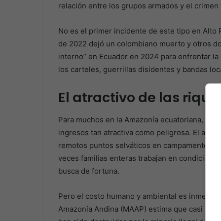
relación entre los grupos armados y el crimen 
No es el primer incidente de este tipo en Alto
de 2022 dejó un colombiano muerto y otros do
interno” en Ecuador en 2024 para enfrentar la 
los carteles, guerrillas disidentes y bandas lo
El atractivo de las riquez
Para muchos en la Amazonía ecuatoriana, la mi
ingresos tan atractiva como peligrosa. El aume
remotos puntos selváticos en campamentos cl
veces familias enteras trabajan en condicione
busca de fortuna.
Pero el costo humano y ambiental es inmenso.
Amazonía Andina (MAAP) estima que casi 1.500 