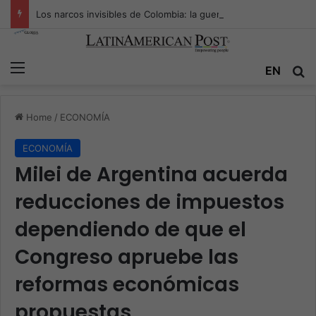
Los narcos invisibles de Colombia: la guerra secreta por la verdad, el poder y la nueva economía de la droga
Menu
Se
EN
Home
/
ECONOMÍA
ECONOMÍA
Milei de Argentina acuerda
reducciones de impuestos
dependiendo de que el
Congreso apruebe las
reformas económicas
propuestas