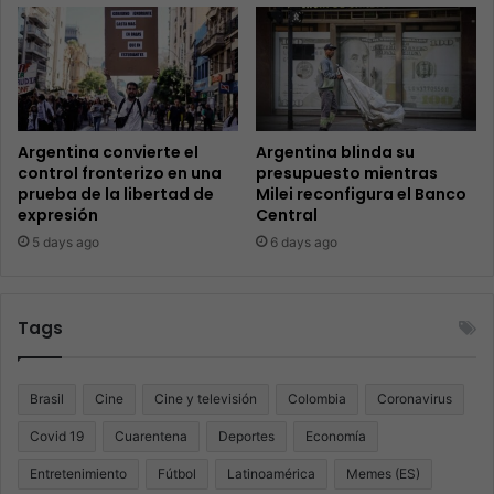
Argentina convierte el
Argentina blinda su
control fronterizo en una
presupuesto mientras
prueba de la libertad de
Milei reconfigura el Banco
expresión
Central
5 days ago
6 days ago
Tags
Brasil
Cine
Cine y televisión
Colombia
Coronavirus
Covid 19
Cuarentena
Deportes
Economía
Entretenimiento
Fútbol
Latinoamérica
Memes (ES)