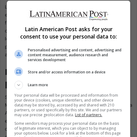
La agenda de reformas del presidente apunta a abordar
estos problemas estructurales creando un ambiente más
favorable para la empresa privada y reduciendo la
Latin American Post asks for your
dependencia de la intervención estatal. Sin embargo,
consent to use your personal data to:
lograr estos objetivos requiere navegar por el complejo
panorama de la política argentina y asegurar un apoyo
Personalised advertising and content, advertising and
amplio para estas medidas transformadoras.
content measurement, audience research and
services development
Impacto potencial y
Store and/or access information on a device
perspectivas futuras
Learn more
Your personal data will be processed and information from
Si se implementan con éxito, las reformas económicas de
your device (cookies, unique identifiers, and other device
Milei podrían marcar un importante punto de inflexión para
data) may be stored by, accessed by and shared with 210
partners, or used specifically by this site. We and our partners
Argentina. La reducción de la carga fiscal y la intervención
may use precise geolocation data.
List of partners.
estatal podría atraer inversión extranjera, estimular el
Some vendors may process your personal data on the basis
of legitimate interest, which you can object to by managing
crecimiento económico y, en última instancia, ayudar a
your options below. Look for a link at the bottom of this page
estabilizar la situación financiera del país. Sin embargo, el