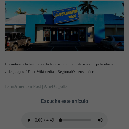
n
e
m
a
i
l
Te contamos la historia de la famosa franquicia de renta de películas y
videojuegos. / Foto: Wikimedia – RegionalQueenslander
LatinAmerican Post | Ariel Cipolla
Escucha este artículo