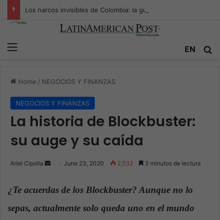
Los narcos invisibles de Colombia: la guerra secreta por la verdad, el poder y la nueva economía de la droga
Menu
EN
S
Home
/
NEGOCIOS Y FINANZAS
NEGOCIOS Y FINANZAS
La historia de Blockbuster:
su auge y su caída
Ariel Cipolla
S
June 23, 2020
2,532
3 minutos de lectura
e
n
¿Te acuerdas de los Blockbuster? Aunque no lo
d
sepas, actualmente solo queda uno en el mundo
.
a