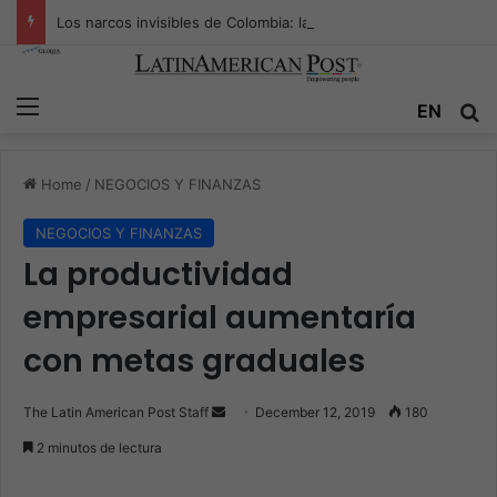
Los narcos invisibles de Colombia: la guerra secreta por la verdad, el poder y la nueva economía de la droga
Menu
EN
S
Home
/
NEGOCIOS Y FINANZAS
NEGOCIOS Y FINANZAS
La productividad
empresarial aumentaría
con metas graduales
The Latin American Post Staff
S
December 12, 2019
180
e
2 minutos de lectura
n
d