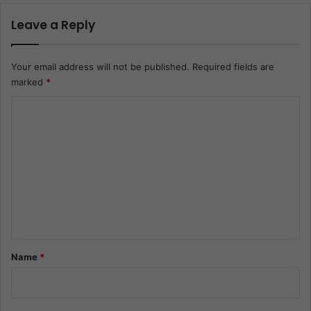
Leave a Reply
Your email address will not be published.
Required fields are
marked
*
C
o
m
m
e
n
t
*
Name
*