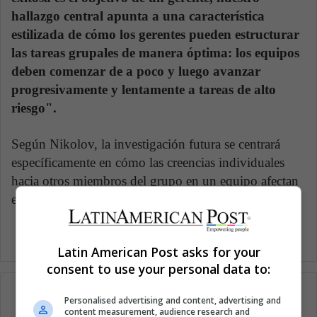
hallazgo central apunta a una característica
estilizada de cómo los gerentes pueden estructurar
las tareas grupales de manera óptima: los equipos
deben comenzar de a poco y luego avanzar
progresivamente y lentamente a tareas de alto
riesgo".
Según Nikolov, la investigación futura se centrará
específicamente en cómo las creencias individuales
hacia otros miembros del grupo en un equipo afectan
el gradualismo y la coordinación exitosa del grupo.
Latin American Post asks for your
consent to use your personal data to:
Personalised advertising and content, advertising and
content measurement, audience research and