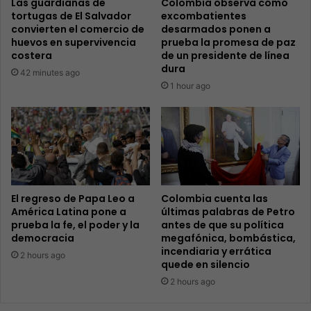
Las guardianas de
Colombia observa cómo
tortugas de El Salvador
excombatientes
convierten el comercio de
desarmados ponen a
huevos en supervivencia
prueba la promesa de paz
costera
de un presidente de línea
dura
42 minutes ago
1 hour ago
El regreso de Papa Leo a
Colombia cuenta las
América Latina pone a
últimas palabras de Petro
prueba la fe, el poder y la
antes de que su política
democracia
megafónica, bombástica,
incendiaria y errática
2 hours ago
quede en silencio
2 hours ago