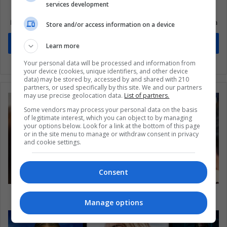
services development
Suscríbete a nuestra lista de correos
Mantente informado sobre lo que está pasando en Latinoamérica
Store and/or access information on a device
Suscríbete
Learn more
Your personal data will be processed and information from
your device (cookies, unique identifiers, and other device
data) may be stored by, accessed by and shared with 210
partners, or used specifically by this site. We and our partners
may use precise geolocation data.
List of partners.
Some vendors may process your personal data on the basis
of legitimate interest, which you can object to by managing
your options below. Look for a link at the bottom of this page
or in the site menu to manage or withdraw consent in privacy
and cookie settings.
Consent
Arukay: ¿Qué es y por qué es importante?
Manage options