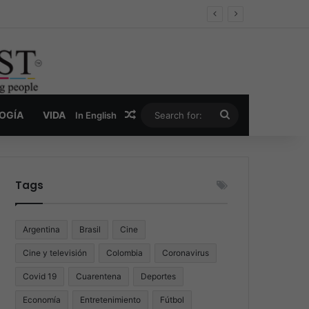
er y la nueva economía de la droga
Random Article
Search
LOGÍA
VIDA
In English
for:
Tags
Argentina
Brasil
Cine
Cine y televisión
Colombia
Coronavirus
Covid 19
Cuarentena
Deportes
Economía
Entretenimiento
Fútbol