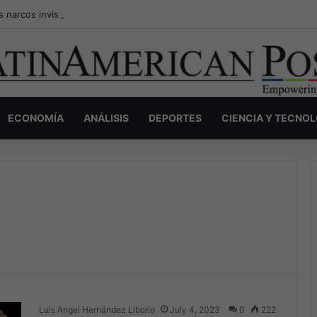
s narcos invisibles de Colombia: la guerra secreta por la verdad, el pod
ECONOMÍA
ANÁLISIS
DEPORTES
CIENCIA Y TECNO
Luis Angel Hernández Liborio
July 4, 2023
0
222