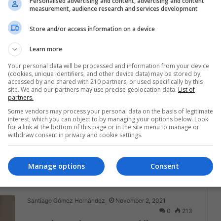
Personalised advertising and content, advertising and content
measurement, audience research and services development
Diariamente las redes sociales obtienen datos
sobre nosotros, el porqué y para qué suele ser
Store and/or access information on a device
desconocido para la mayoría de…
Learn more
Read More »
Your personal data will be processed and information from your device
(cookies, unique identifiers, and other device data) may be stored by,
accessed by and shared with 210 partners, or used specifically by this
Juan Manuel Londoño
November 10, 2021
0
240
site. We and our partners may use precise geolocation data.
List of
“Piel del metaverso”: ¿vivir y
partners.
sentir el mundo virtual?
Some vendors may process your personal data on the basis of legitimate
interest, which you can object to by managing your options below. Look
for a link at the bottom of this page or in the site menu to manage or
El metaverso tiene al mundo emocionado por
withdraw consent in privacy and cookie settings.
nuevas tecnologías. Aquí te explicamos en que
consiste la piel del metaverso, una…
Manage options
Consent
Read More »
Santiago Gómez Hernández
November 2, 2021
0
213