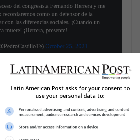
eceso del congresista Fernando Herrera y me
Lo recordaremos como un defensor de la
r con las diferencias sociales. ¡Cuando un
a muere! ¡Herrera, presente!
(@PedroCastilloTe)
October 25, 2021
gativa del fujimorismo a votar a favor de los
or voto para lograr la aprobación de las caras
Latin American Post asks for your consent to
 Mirtha Vásquez, quién también estrena cargo.
use your personal data to:
Personalised advertising and content, advertising and content
measurement, audience research and services development
s de invierno en Pekín, China ordena el cierre de
de Coronavirus. La provincia de Heilongjiang, en la
Store and/or access information on a device
s a permanecer en sus hogares a menos de que sea