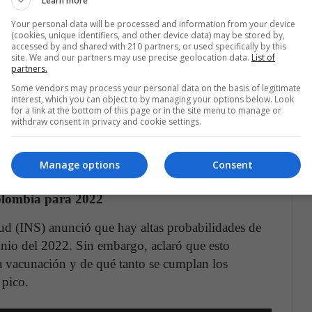
Learn more
en sus habitantes.
Your personal data will be processed and information from your device
(cookies, unique identifiers, and other device data) may be stored by,
olables, justo antes del comienzo de los Juegos
accessed by and shared with 210 partners, or used specifically by this
site. We and our partners may use precise geolocation data.
List of
ina ya tiene confinado a más de 6 millones de
partners.
 también haya ordenado el cierre de la ciudad de
Some vendors may process your personal data on the basis of legitimate
cidente y a la ciudad Ejin Banner en la frontera
interest, which you can object to by managing your options below. Look
for a link at the bottom of this page or in the site menu to manage or
withdraw consent in privacy and cookie settings.
esitas saber sobre la sub variante AY4.2 de la
Manage options
Consent
Colombia para 2022
lud (INS) anunció que hay altas probabilidades de
nio del 2022. Sin embargo, aclaró que esto
 vacunación y de qué tanto se cumplan los
 pico.