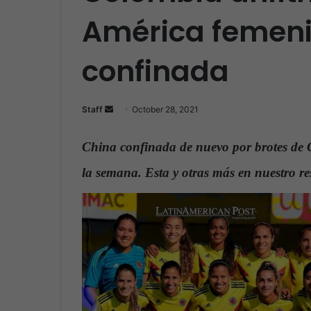
América femeni
confinada
Staff
S
October 28, 2021
e
n
China confinada de nuevo por brotes de Co
d
la semana. Esta y otras más en nuestro 
a
n
e
m
a
i
l