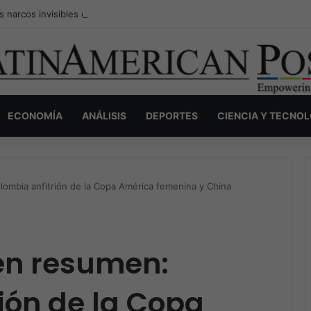
s narcos invisibles de Colombia: la guerra secreta por la verdad, el pod
ECONOMÍA
ANÁLISIS
DEPORTES
CIENCIA Y TECNO
lombia anfitrión de la Copa América femenina y China
en resumen:
ión de la Copa