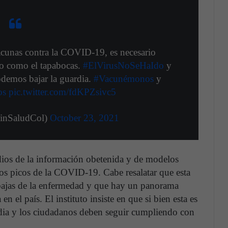
acunas contra la COVID-19, es necesario
do como el tapabocas.
#ElVirusNoSeHaIdo
y
odemos bajar la guardia.
#Vacunémonos
y
os
pic.twitter.com/fdKPZsivc5
inSaludCol)
October 23, 2021
tudios de la información obetenida y de modelos
os picos de la COVID-19. Cabe resalatar que esta
s bajas de la enfermedad y que hay un panorama
n el país. El instituto insiste en que si bien esta es
rdia y los ciudadanos deben seguir cumpliendo con