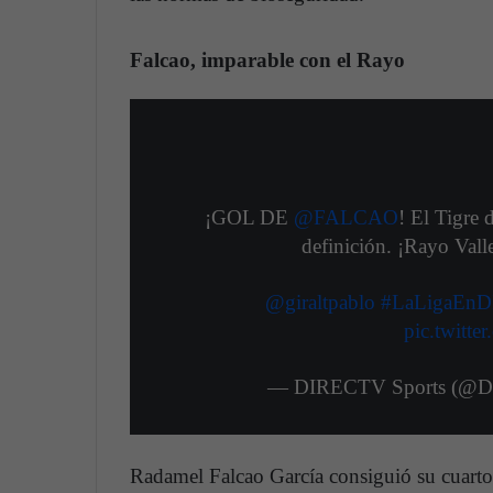
Falcao, imparable con el Rayo
¡GOL DE
@FALCAO
! El Tigre 
definición. ¡Rayo Vall
@giraltpablo
#LaLigaEn
pic.twitt
— DIRECTV Sports (@D
Radamel Falcao García consiguió su cuarto 