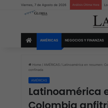
Viernes, 7 de Agosto de 2026
Análisis Última Hora
Lo
INICIO
AMÉRICAS
NEGOCIOS Y FINANZAS
Home
/
AMÉRICAS
/
Latinoamérica en resumen: Co
confinada
AMÉRICAS
Latinoamérica 
Colombia anfitr