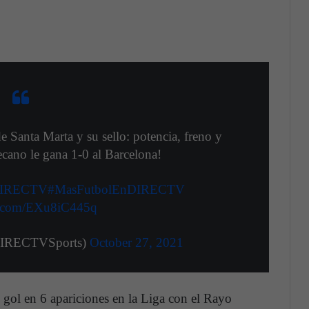
de Santa Marta y su sello: potencia, freno y
ecano le gana 1-0 al Barcelona!
DIRECTV
#MasFutbolEnDIRECTV
er.com/EXu8iC445q
IRECTVSports)
October 27, 2021
gol en 6 apariciones en la Liga con el Rayo