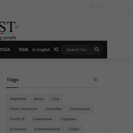
er y la nueva economía de la droga
Random Article
Search
LOGÍA
VIDA
In English
for:
Tags
Argentina
Brasil
Cine
Cine y televisión
Colombia
Coronavirus
Covid 19
Cuarentena
Deportes
Economía
Entretenimiento
Fútbol