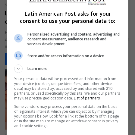
Staff
October 5, 2021
0
216
Llegan los mejores memes de la caída
Latin American Post asks for your
consent to use your personal data to:
de Facebook, Instagram y Whatsapp
Hace un par de días volvimos a la
Personalised advertising and content, advertising and
content measurement, audience research and
comunicación análoga durante casi un día entero. Estos son los
services development
mejores memes de la…
Store and/or access information on a device
Read More »
Learn more
Your personal data will be processed and information from
your device (cookies, unique identifiers, and other device
data) may be stored by, accessed by and shared with 210
partners, or used specifically by this site. We and our partners
may use precise geolocation data.
List of partners.
Some vendors may process your personal data on the basis
of legitimate interest, which you can object to by managing
your options below. Look for a link at the bottom of this page
or in the site menu to manage or withdraw consent in privacy
and cookie settings.