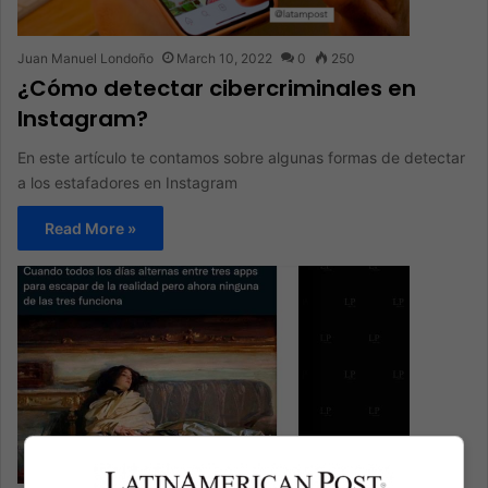
Juan Manuel Londoño
March 10, 2022
0
250
¿Cómo detectar cibercriminales en
Instagram?
En este artículo te contamos sobre algunas formas de detectar
a los estafadores en Instagram
Read More »