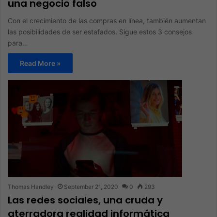
una negocio falso
Con el crecimiento de las compras en línea, también aumentan
las posibilidades de ser estafados. Sigue estos 3 consejos
para…
Read More »
Thomas Handley
September 21, 2020
0
293
Las redes sociales, una cruda y
aterradora realidad informática