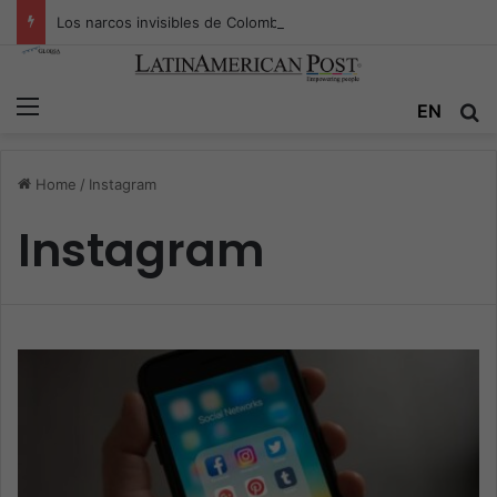
Los narcos invisibles de Colombia: la guerra secreta por la verdad, el poder y la nueva economía de la droga
Menu
EN
S
Home
/
Instagram
Instagram