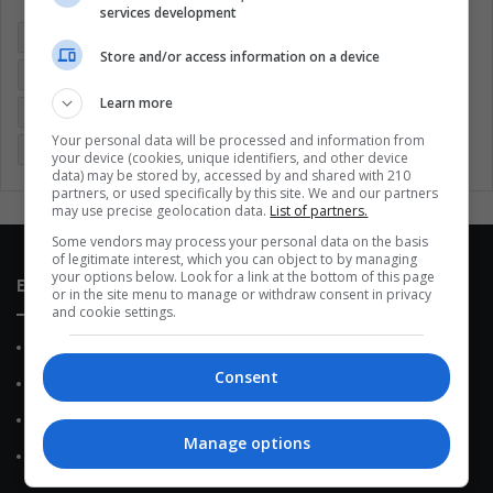
services development
Argentina
Brasil
Cine
Cine y televisión
Colombia
Store and/or access information on a device
Coronavirus
Covid 19
Cuarentena
Deportes
Learn more
Economía
Entretenimiento
Fútbol
Latinoamérica
Your personal data will be processed and information from
Memes (ES)
Mundo
México
Música
Politica
your device (cookies, unique identifiers, and other device
data) may be stored by, accessed by and shared with 210
partners, or used specifically by this site. We and our partners
may use precise geolocation data.
List of partners.
Some vendors may process your personal data on the basis
of legitimate interest, which you can object to by managing
your options below. Look for a link at the bottom of this page
Enlaces de interés
or in the site menu to manage or withdraw consent in privacy
and cookie settings.
Sobre Nosotros
Consent
Contacto
Política de Privacidad
Manage options
Política de Cookies