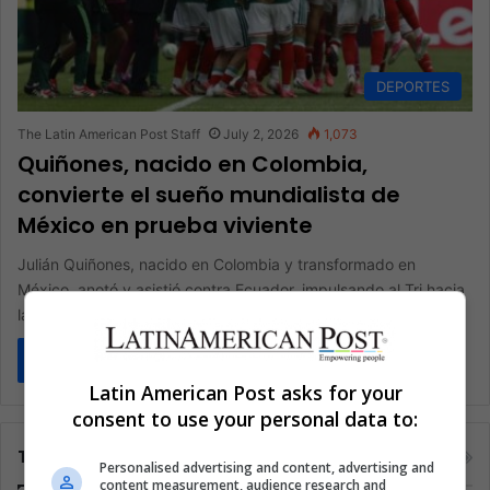
DEPORTES
The Latin American Post Staff
July 2, 2026
1,073
Quiñones, nacido en Colombia,
convierte el sueño mundialista de
México en prueba viviente
Julián Quiñones, nacido en Colombia y transformado en
México, anotó y asistió contra Ecuador, impulsando al Tri hacia
la historia…
Read More »
Latin American Post asks for your
consent to use your personal data to:
Tags
Personalised advertising and content, advertising and
content measurement, audience research and