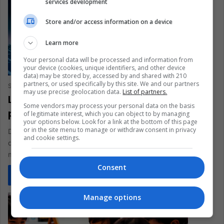
services development
Store and/or access information on a device
Learn more
Your personal data will be processed and information from
your device (cookies, unique identifiers, and other device
data) may be stored by, accessed by and shared with 210
partners, or used specifically by this site. We and our partners
Sergio Ortiz
February 15, 2023
0
404
may use precise geolocation data.
List of partners.
Los retos de la inteligencia artificial
Some vendors may process your personal data on the basis
para la educación
of legitimate interest, which you can object to by managing
your options below. Look for a link at the bottom of this page
or in the site menu to manage or withdraw consent in privacy
Desde que en febrero de 1996 una supercomputadora de IBM
and cookie settings.
derrotó en una partida de ajedrez a Kasparov campeón
mundial,…
Consent
Read More »
Manage options