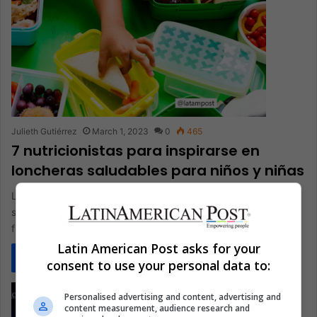
Julieth Gutiérrez
March 1, 2023
0
465
7 nutricionistas para inspirarse en
loncheras saludables para niños y niñas
Los malos hábitos alimenticios en la infancia pueden traer
serias consecuencias en la salud y la vida adulta. Por eso es
fundamental promover…
Latin American Post asks for your
Read More »
consent to use your personal data to:
Personalised advertising and content, advertising and
content measurement, audience research and