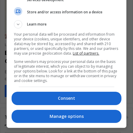
Store and/or access information on a device
Learn more
Your personal data will be processed and information from
your device (cookies, unique identifiers, and other device
data) may be stored by, accessed by and shared with 210
Luis Angel Hernández Liborio
June 2, 2021
0
258
partners, or used specifically by this site. We and our partners
Elecciones en México: ¿Pagará López
may use precise geolocation data.
List of partners.
Obrador por sus errores?
Some vendors may process your personal data on the basis
of legitimate interest, which you can object to by managing
your options below. Look for a link at the bottom of this page
El 6 de junio son las elecciones intermedias, un momento
or in the site menu to manage or withdraw consent in privacy
crucial para el gobierno de López Obrador
and cookie settings.
Read More »
Consent
Manage options
Tags