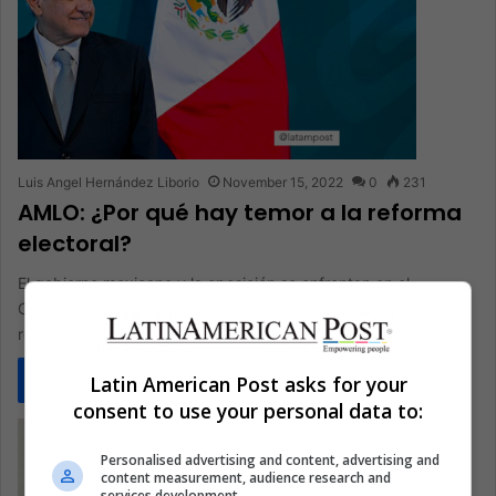
Luis Angel Hernández Liborio
November 15, 2022
0
231
AMLO: ¿Por qué hay temor a la reforma
electoral?
El gobierno mexicano y la oposición se enfrentan en el
Congreso para impulsar o frenar la polémica iniciativa de
reforma electoral…
Latin American Post asks for your
Read More »
consent to use your personal data to:
Personalised advertising and content, advertising and
content measurement, audience research and
services development