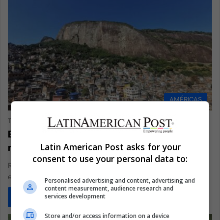
AMÉRICAS
The Latin American Post Staff
April 10, 2026
1,392
Brasil deja que Río esté a la deriva
Latin American Post asks for your
mientras la política terceriza lo básico
consent to use your personal data to:
Río de Janeiro lleva semanas sin gobernador, y la crisis ya no
es solo un teatro constitucional. Está dejando al…
Personalised advertising and content, advertising and
content measurement, audience research and
services development
Read More »
Store and/or access information on a device