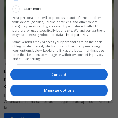
Learn more
Your personal data will be processed and information from
your device (cookies, unique identifiers, and other device
data) may be stored by, accessed by and shared with 210
partners, or used specifically by this site. We and our partners
may use precise geolocation data.
List of partners.
Some vendors may process your personal data on the basis
of legitimate interest, which you can object to by managing
your options below. Look for a link at the bottom of this page
ANÁLISIS
or in the site menu to manage or withdraw consent in privacy
and cookie settings.
The Latin American Post Staff
April 3, 2026
1,092
La izquierda de Colombia encuentra
Consent
nueva vida en el espejo de una nación
desigual
Manage options
La próxima elección en Colombia muestra que la izquierda en
América Latina ha cambiado en lugar de desaparecer. Mientras
la…