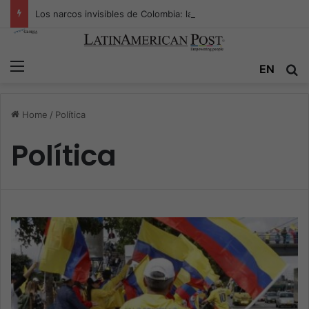
Los narcos invisibles de Colombia: la guerra secreta por la verdad, el poder y la nueva economía de la droga
Menu
EN
S
Home
/
Política
Política