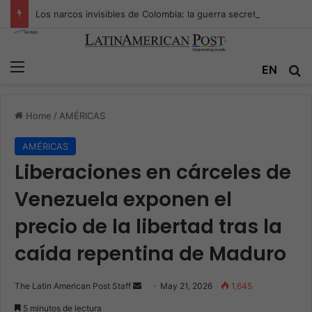
Los narcos invisibles de Colombia: la guerra secreta por la verdad, el poder y la nueva economía de la droga
Menu
Se
EN
Home
/
AMÉRICAS
AMÉRICAS
Liberaciones en cárceles de
Venezuela exponen el
precio de la libertad tras la
caída repentina de Maduro
Send
The Latin American Post Staff
May 21, 2026
1,645
an
5 minutos de lectura