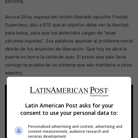
persona.
Aurora Silva, esposa del recién liberado opositor Freddy
Superlano, dijo a EFE que el objetivo debe ser la libertad
para todos, para que los detenidos salgan de “esas
cárceles injustas”. Sus palabras apuntan al problema moral
detrás de los anuncios de liberación. Que hoy se abra la
puerta no borra la celda de ayer. El preso que sale lleva
consigo la prueba de un sistema que aún mantiene a otros
adentro.
Latin American Post asks for your
consent to use your personal data to:
Personalised advertising and content, advertising and
content measurement, audience research and
services development