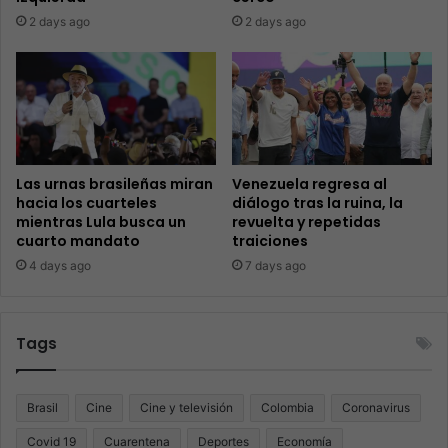
2 days ago
2 days ago
Las urnas brasileñas miran
Venezuela regresa al
hacia los cuarteles
diálogo tras la ruina, la
mientras Lula busca un
revuelta y repetidas
cuarto mandato
traiciones
4 days ago
7 days ago
Tags
Brasil
Cine
Cine y televisión
Colombia
Coronavirus
Covid 19
Cuarentena
Deportes
Economía