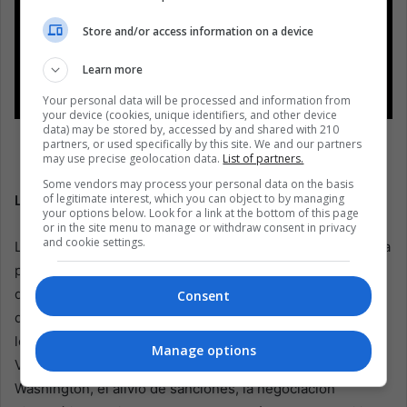
Store and/or access information on a device
Learn more
Your personal data will be processed and information from
your device (cookies, unique identifiers, and other device
data) may be stored by, accessed by and shared with 210
Collage de personas en protesta silenciosa para exigir
partners, or used specifically by this site. We and our partners
justicia y la liberación de presos políticos en Caracas,
may use precise geolocation data.
List of partners.
Venezuela. EFE/ Miguel Gutiérrez
Some vendors may process your personal data on the basis
of legitimate interest, which you can object to by managing
La transición no puede ser una transacción
.
your options below. Look for a link at the bottom of this page
or in the site menu to manage or withdraw consent in privacy
and cookie settings.
Las apuestas geopolíticas son más grandes que el sistema
penitenciario. Las liberaciones llegan una semana
después de que el presidente de EE.UU., Donald Trump,
Consent
dijera que su gobierno garantizaría la liberación de todos
los venezolanos encarcelados por razones políticas. En la
Manage options
Venezuela post-Maduro, moldeada por la presión de
Washington, el alivio de sanciones, la negociación