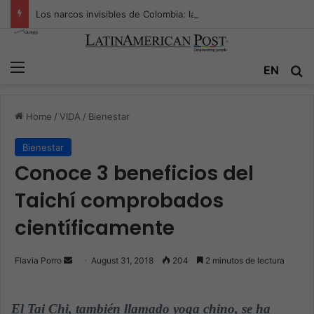
Los narcos invisibles de Colombia: la guerra secreta por la verdad, el poder y la nueva economía de la droga
Menu
EN
S
Home
/
VIDA
/
Bienestar
Bienestar
Conoce 3 beneficios del
Taichí comprobados
científicamente
Flavia Porro
S
August 31, 2018
204
2 minutos de lectura
e
n
El Tai Chi, también llamado yoga chino, se ha
d