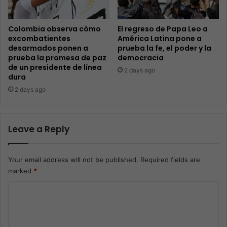
Colombia observa cómo
El regreso de Papa Leo a
excombatientes
América Latina pone a
desarmados ponen a
prueba la fe, el poder y la
prueba la promesa de paz
democracia
de un presidente de línea
2 days ago
dura
2 days ago
Leave a Reply
Your email address will not be published.
Required fields are
marked
*
C
o
m