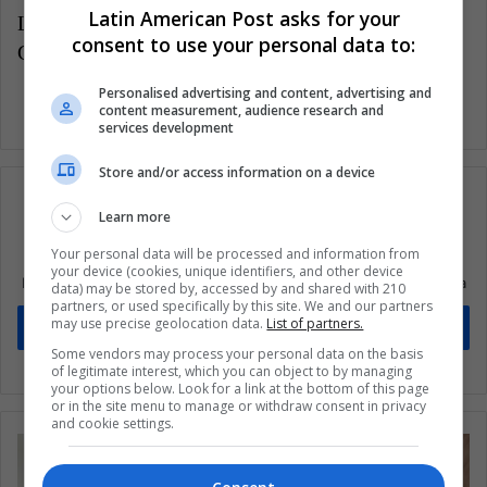
Latin American Post asks for your
LatinAmerican Post | Flavia Porro
consent to use your personal data to:
Copy edited by Marcela Peñaloza
Personalised advertising and content, advertising and
content measurement, audience research and
services development
Store and/or access information on a device
Learn more
Suscríbete a nuestra lista de correos
Your personal data will be processed and information from
your device (cookies, unique identifiers, and other device
Mantente informado sobre lo que está pasando en Latinoamérica
data) may be stored by, accessed by and shared with 210
partners, or used specifically by this site. We and our partners
may use precise geolocation data.
List of partners.
Suscríbete
Some vendors may process your personal data on the basis
of legitimate interest, which you can object to by managing
your options below. Look for a link at the bottom of this page
or in the site menu to manage or withdraw consent in privacy
and cookie settings.