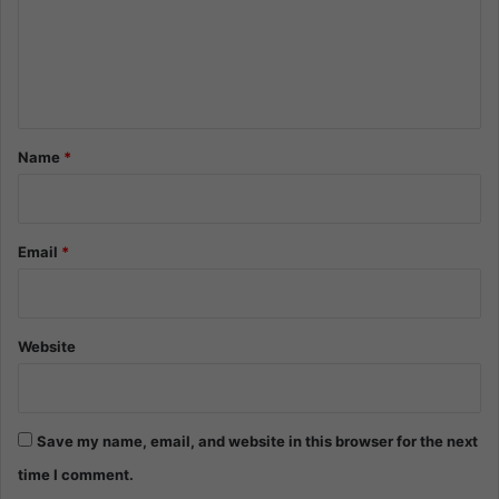
m
e
n
t
*
Name
*
Email
*
Website
Save my name, email, and website in this browser for the next
time I comment.