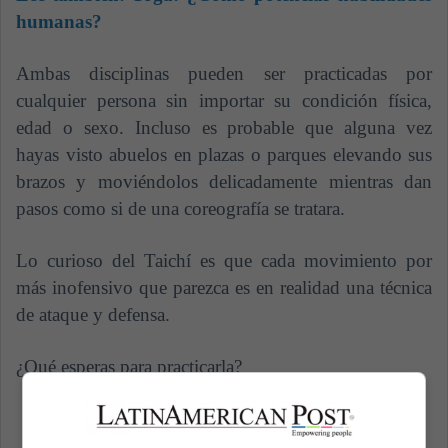
humanas?
Ambas disciplinas pueden ser practicadas por
cualquier persona sin importar su condición física,
edad o sexo. Incluso es probable que alguna vez
hayas visto abuelos en plazas o parques elevando sus
brazos y moviéndolos delicadamente mientras dan
pasos como si de una coreografía se tratara.
Lo curioso del Taichí es que cada movimiento por
más inofensivo que parezca es en realidad una técnica
de ataque y defensa.
¿Qué esperas para practicarla?