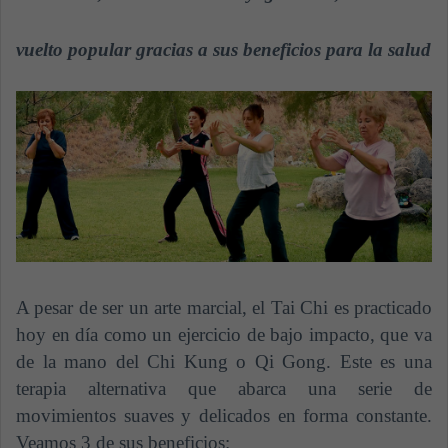
a
n
vuelto popular gracias a sus beneficios para la salud
e
m
a
i
l
A pesar de ser un arte marcial, el Tai Chi es practicado
hoy en día como un ejercicio de bajo impacto, que va
de la mano del Chi Kung o Qi Gong. Este es una
terapia alternativa que abarca una serie de
movimientos suaves y delicados en forma constante.
Veamos 3 de sus beneficios: