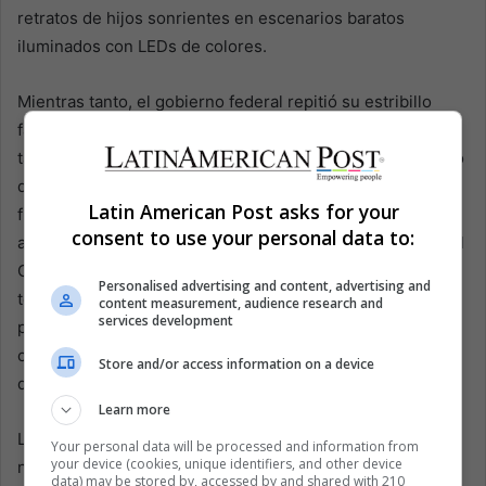
retratos de hijos sonrientes en escenarios baratos
iluminados con LEDs de colores.
Mientras tanto, el gobierno federal repitió su estribillo
familiar: los homicidios van a la baja, los secuestros
también. Analistas respondieron con frías hojas de cálculo
que muestran a Tamaulipas aún entre los corredores
Latin American Post asks for your
fronterizos más mortales. Las alertas de viaje de EE.UU.
consent to use your personal data to:
advirtieron a los turistas que se mantuvieran alejados, y el
Cártel del Golfo fue incluido en la lista de “organizaciones
Personalised advertising and content, advertising and
terroristas globales” de Washington—una etiqueta con
content measurement, audience research and
services development
poco efecto en el terreno, donde la policía local a menudo
comparte apellido o nómina con los mismos pistoleros
Store and/or access information on a device
que debería perseguir.
Learn more
Los residentes aprendieron hace tiempo a navegar la
Your personal data will be processed and information from
your device (cookies, unique identifiers, and other device
niebla moral. Pasan retenes atendidos por hombres
data) may be stored by, accessed by and shared with 210