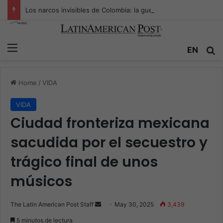
Los narcos invisibles de Colombia: la guerra secreta por la verdad, el poder y la nueva economía de la droga
Menu
Se
EN
Home
/
VIDA
VIDA
Ciudad fronteriza mexicana
sacudida por el secuestro y
trágico final de unos
músicos
Send
The Latin American Post Staff
May 30, 2025
3,439
an
5 minutos de lectura