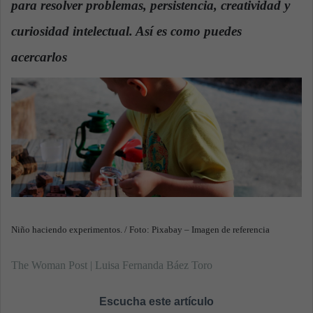
para resolver problemas, persistencia, creatividad y
n
e
curiosidad intelectual. Así es como puedes
m
a
acercarlos
.
i
l
Niño haciendo experimentos. / Foto: Pixabay – Imagen de referencia
The Woman Post | Luisa Fernanda Báez Toro
Escucha este artículo