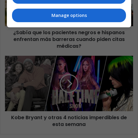
Manage options
¿Sabía que los pacientes negros e hispanos
enfrentan más barreras cuando piden citas
médicas?
Kobe Bryant y otras 4 noticias imperdibles de
esta semana