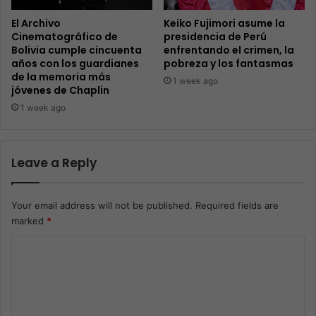
El Archivo
Keiko Fujimori asume la
Cinematográfico de
presidencia de Perú
Bolivia cumple cincuenta
enfrentando el crimen, la
años con los guardianes
pobreza y los fantasmas
de la memoria más
1 week ago
jóvenes de Chaplin
1 week ago
Leave a Reply
Your email address will not be published.
Required fields are
marked
*
C
o
m
m