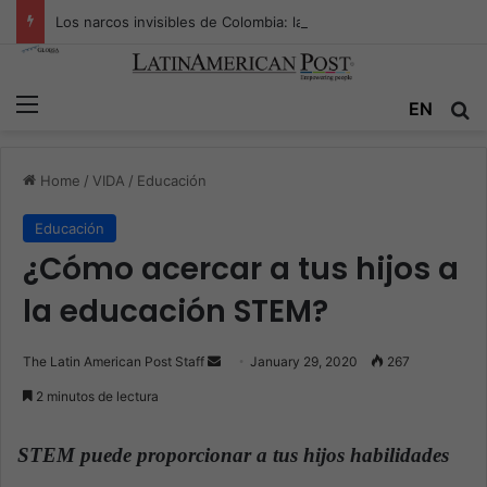
Los narcos invisibles de Colombia: la guerra secreta por la verdad, el poder y la nueva economía de la droga
Menu
EN
S
Home
/
VIDA
/
Educación
Educación
¿Cómo acercar a tus hijos a
la educación STEM?
The Latin American Post Staff
S
January 29, 2020
267
e
2 minutos de lectura
n
d
STEM puede proporcionar a tus hijos habilidades
a