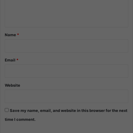
e
n
t
*
Name
*
Email
*
Website
Save my name, email, and website in this browser for the next
time I comment.