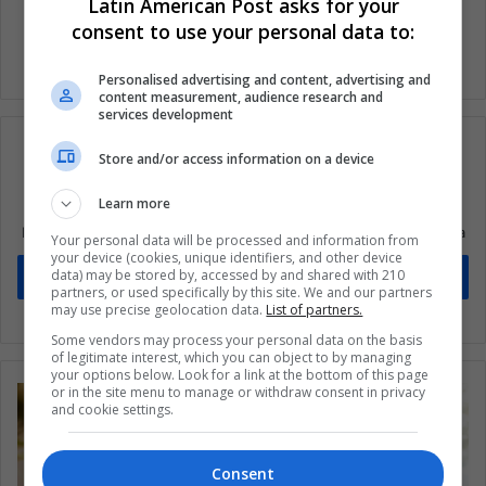
Latin American Post asks for your
consent to use your personal data to:
Personalised advertising and content, advertising and
content measurement, audience research and
services development
Store and/or access information on a device
Learn more
Suscríbete a nuestra lista de correos
Mantente informado sobre lo que está pasando en Latinoamérica
Your personal data will be processed and information from
your device (cookies, unique identifiers, and other device
data) may be stored by, accessed by and shared with 210
Suscríbete
partners, or used specifically by this site. We and our partners
may use precise geolocation data.
List of partners.
Some vendors may process your personal data on the basis
of legitimate interest, which you can object to by managing
your options below. Look for a link at the bottom of this page
or in the site menu to manage or withdraw consent in privacy
and cookie settings.
Consent