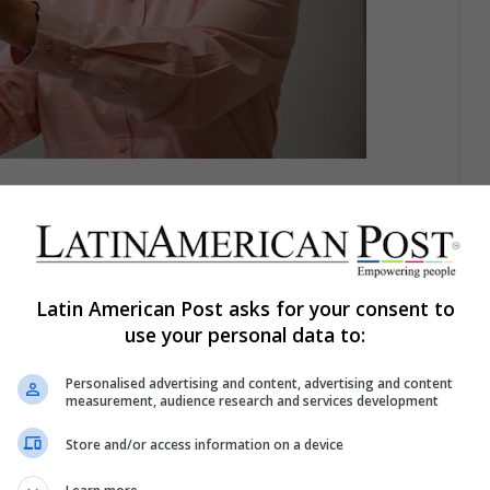
Jordania. Foto: 'We Love Reading'
que nadie la importancia de observar y ha basado
la investigación. Ella es un referente mundial en la
Latin American Post asks for your consent to
 que la llevó a darse cuenta que muchos niños en la
use your personal data to:
 y tendían a asociar la lectura con el trabajo
 país natal, Jordania, después de cinco años de
Personalised advertising and content, advertising and content
measurement, audience research and services development
alidad: su país tenía pocas bibliotecas, los niños no
jó durante años en una biblioteca pública y
Store and/or access information on a device
ura recreativa.