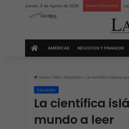
Jueves, 6 de Agosto de 2026
Análisis Última Hora
Lo
INICIO
AMÉRICAS
NEGOCIOS Y FINANZAS
Home
/
VIDA
/
Educación
/
La científica islámica q
Educación
La científica is
mundo a leer