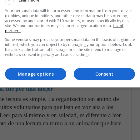
Learn more
lectura al inculcar un amor por el aprendizaje y
Your personal data will be processed and information from your device
 niños y sus sociedades, por lo que se propuso
(cookies, unique identifiers, and other device data) may be stored by,
accessed by and shared with 210 partners, or used specifically by this
los niños disfrutaran de la lectura.
site. We and our partners may use precise geolocation data.
List of
partners.
Some vendors may process your personal data on the basis of legitimate
 que leer en compañía es diferente,
que la lectura
interest, which you can object to by managing your options below. Look
leer en familia es la clave para que ellos
for a link at the bottom of this page or in the site menu to manage or
withdraw consent in privacy and cookie settings.
e del conocimiento y la diversión; finalmente, es lo
igadora. Entonces llegó el momento de poner en
er a través de 'We Love Reading'.
Manage options
Consent
na, fue por una mujer
e lectura es simple. La organización sin animo de
dultos voluntarios para que lean en voz alta a los
eer para sí mismo y en soledad, es diferente a leer
ato de una lectura en torno a un animador que hace