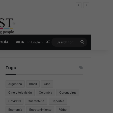
er y la nueva economía de la droga
Random Article
Search
LOGÍA
VIDA
In English
for:
Tags
Argentina
Brasil
Cine
Cine y televisión
Colombia
Coronavirus
Covid 19
Cuarentena
Deportes
Economía
Entretenimiento
Fútbol