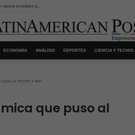
s narcos invisibles de Colombia: la guerra secreta por la verdad, el pod
ECONOMÍA
ANÁLISIS
DEPORTES
CIENCIA Y TECNO
ue puso al mundo a leer
lámica que puso al