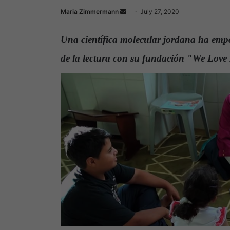
Maria Zimmermann
S
July 27, 2020
e
n
Una científica molecular jordana ha emp
d
de la lectura con su fundación "We Lov
a
n
e
m
a
i
l