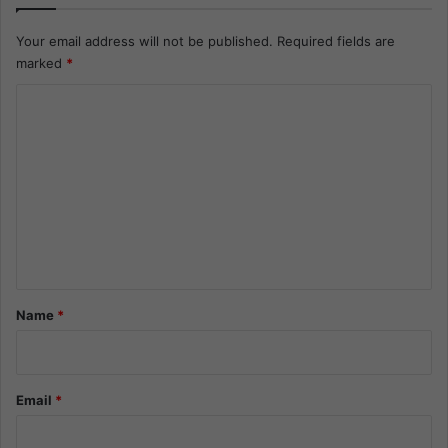
Your email address will not be published.
Required fields are
marked
*
C
o
m
m
e
n
t
*
Name
*
Email
*