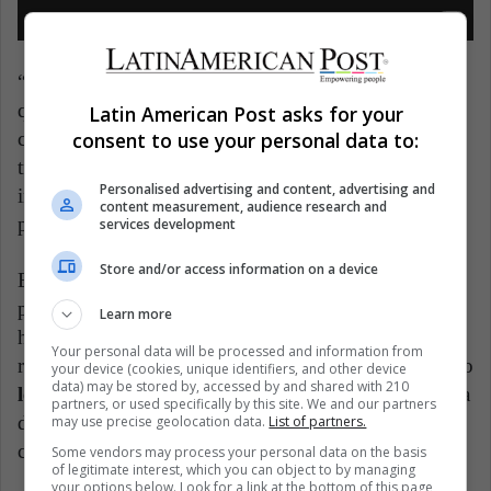
“Y si nuestro amor es incorrecto, entonces nunca
quiero estar en lo correcto” es parte del coro de una
Latin American Post asks for your
consent to use your personal data to:
canción de disimulo, miedo y vergüenza que se
transformó en revelación, valor y orgullo para su
Personalised advertising and content, advertising and
intérprete y compositor Calum Scott y en un éxito
content measurement, audience research and
para el público LGBT.
services development
Store and/or access information on a device
El artista británico de 31 años y ex participante del
programa Britain’s Got Talent (donde fue finalista)
Learn more
habló abiertamente de su orientación sexual a la
Your personal data will be processed and information from
reconocida revista Gaytime. Y a partir de ese momento
your device (cookies, unique identifiers, and other device
data) may be stored by, accessed by and shared with 210
le canta al amor en todas sus formas,
a una infancia
partners, or used specifically by this site. We and our partners
de acoso que él sufrió en primera persona y al romper
may use precise geolocation data.
List of partners.
con la intolerancia.
Some vendors may process your personal data on the basis
of legitimate interest, which you can object to by managing
your options below. Look for a link at the bottom of this page