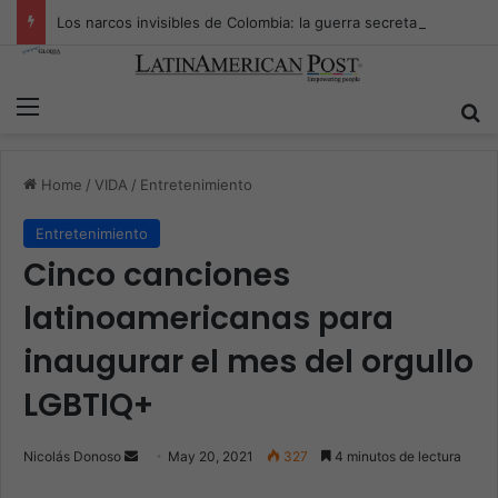
Los narcos invisibles de Colombia: la guerra secreta por la verdad, el poder y la nueva economía de la droga
Menu
S
Home
/
VIDA
/
Entretenimiento
Entretenimiento
Cinco canciones
latinoamericanas para
inaugurar el mes del orgullo
LGBTIQ+
Nicolás Donoso
S
May 20, 2021
327
4 minutos de lectura
e