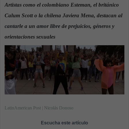
n
Artistas como el colombiano Esteman, el británico
d
Calum Scott o la chilena Javiera Mena, destacan al
a
n
cantarle a un amor libre de prejuicios, géneros y
e
orientaciones sexuales
.
m
a
i
l
LatinAmerican Post | Nicolás Donoso
Escucha este artículo