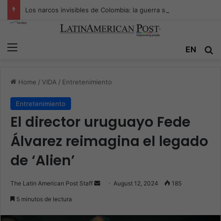
Los narcos invisibles de Colombia: la guerra secreta por la verdad, el poder y la nueva economía de la droga
Menu
Se
EN
Home
/
VIDA
/
Entretenimiento
Entretenimiento
El director uruguayo Fede
Álvarez reimagina el legado
de ‘Alien’
Send
The Latin American Post Staff
August 12, 2024
185
an
5 minutos de lectura
email