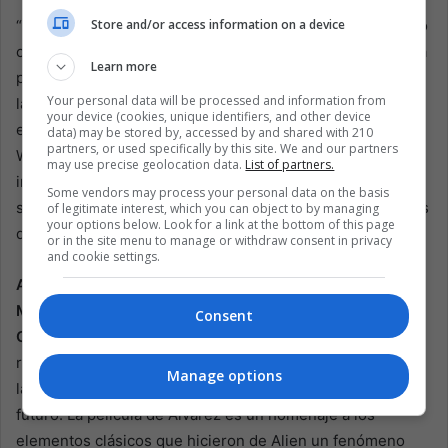
Store and/or access information on a device
“Weaver allanó el camino de muchas maneras. Ella decidió
conscientemente no ser lo que solía ser una mujer en una
Learn more
película de ciencia ficción: siempre al borde de las
Your personal data will be processed and information from
lágrimas, derrumbándose en un rincón”, comenta Spaeny
your device (cookies, unique identifiers, and other device
en su entrevista a Efe. Esta sólida base establecida por
data) may be stored by, accessed by and shared with 210
partners, or used specifically by this site. We and our partners
Weaver ha permitido a nuevas actrices como Spaeny
may use precise geolocation data.
List of partners.
ingresar al universo Alien con confianza, sabiendo que
Some vendors may process your personal data on the basis
son parte de una tradición que desafía y redefine los roles
of legitimate interest, which you can object to by managing
your options below. Look for a link at the bottom of this page
de género en el cine.
or in the site menu to manage or withdraw consent in privacy
and cookie settings.
Alien: Romulus no es una entrada más de la franquicia;
Marca una nueva era para Alien bajo la bandera de 20th
Consent
Century Studios, ahora propiedad de Disney.
Con el
regreso de Ridley Scott como productor, la película cierra
Manage options
la brecha entre el pasado histórico de la franquicia y su
futuro. La película de Álvarez es un homenaje a los
elementos clásicos que hicieron de Alien un fenómeno