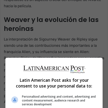
hacia la película.
Weaver y la evolución de las
heroínas
La interpretación de Sigourney Weaver de Ripley sigue
siendo una de las contribuciones más importantes a la
franquicia Alien, y su influencia se siente en Alien:
Romulus. Ripley de Weaver fue innovadora por su negativa
a ajustarse al papel tradicional de la mujer en la ciencia
ficción. En lugar de encogerse de miedo, Ripley tomó el
mando y se convirtió en un poderoso símbolo de
Latin American Post asks for your
resiliencia y fuerza. Este legado continúa con Rain de
consent to use your personal data to:
Cailee Spaeny y otros personajes femeninos de la
película, incluidos los interpretados por Isabela Merced y
Personalised advertising and content, advertising and
content measurement, audience research and
Aileen Wu.
services development